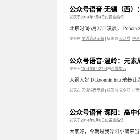
公众号语音·无锡（西）
发表于
2014年7月4日
由
苦露酷亿
北京时间6月27日凌晨， Pohcin zycie
发表在
吴语语音专题
|
标签为
公众号
,
拼音
公众号语音·温岭：元素
发表于
2014年6月27日
由
苦露酷亿
大纲人好 Dakaonnin hau 瑲朞让温
发表在
吴语语音专题
|
标签为
公众号
,
拼音
公众号语音·溧阳：高中
发表于
2014年6月6日
由
苦露酷亿
大家好，今朝是我溧阳小编来当家。 Doko