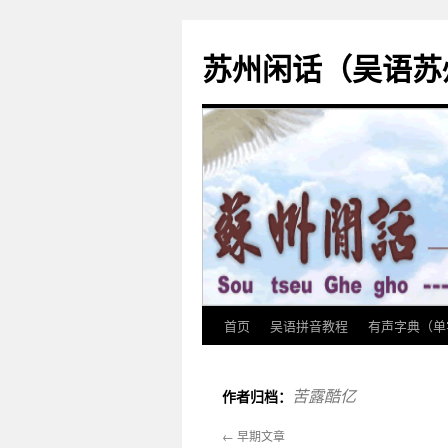
苏州闲话（吴语苏
首页
吴语拼音教程
有声字典（单
跳
至
苦露酷亿
作者归档：
正
←
早期文章
文