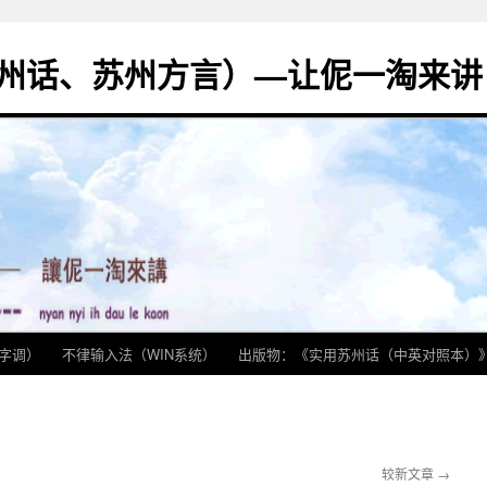
州话、苏州方言）—让伲一淘来讲
字调）
不律输入法（WIN系统）
出版物：《实用苏州话（中英对照本）
较新文章
→