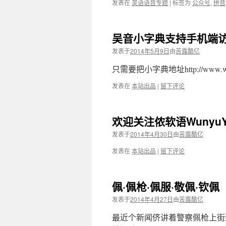
发表在
吴语语音专题
|
标签为
公众号
,
拼音
吴音小字典支持手机端
发表于
2014年5月9日
由
苦露酷亿
只需要把小字典地址http://www.wu-c
发表在
本站出品
|
留下评论
欢迎关注侬软语WunyuY
发表于
2014年4月30日
由
苦露酷亿
发表在
本站出品
|
留下评论
佩·佩枪·佩服·敬佩·钦佩
发表于
2014年4月27日
由
苦露酷亿
最近个新闻侪讲着警察佩枪上街巡