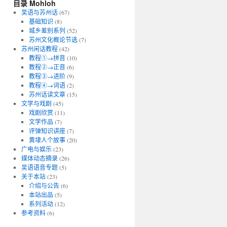
目录 Mohloh
吴语与苏州话
(67)
基础知识
(8)
城乡差别系列
(52)
苏州文化概论节选
(7)
苏州闲话教程
(42)
教程①→拼音
(10)
教程②→正音
(6)
教程③→进阶
(9)
教程④→词语
(2)
苏州话读文章
(15)
文学与戏剧
(45)
戏剧欣赏
(11)
文学作品
(7)
评弹知识讲座
(7)
黄埭人个故事
(20)
广电与娱乐
(23)
媒体动态摘录
(26)
吴语语音专题
(5)
关于本站
(23)
介绍与公告
(6)
本站出品
(5)
系列活动
(12)
参考资料
(6)