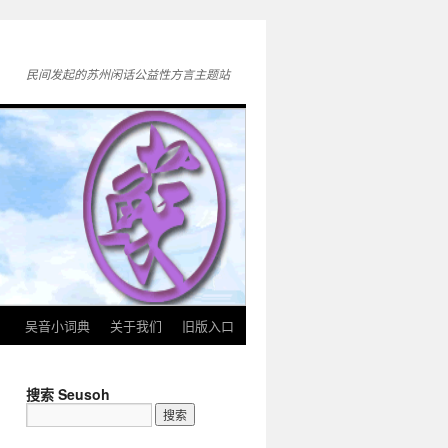
民间发起的苏州闲话公益性方言主题站
》
吴音小词典
关于我们
旧版入口
搜索 Seusoh