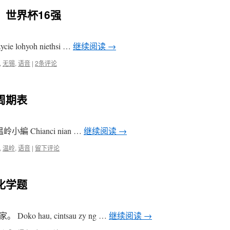
：世界杯16强
 lohyoh niethsi …
继续阅读
→
,
无锡
,
语音
|
2条评论
周期表
岭小編 Chianci nian …
继续阅读
→
,
温岭
,
语音
|
留下评论
化学题
 hau, cintsau zy ng …
继续阅读
→