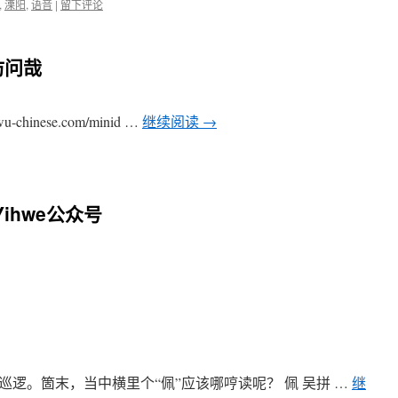
,
溧阳
,
语音
|
留下评论
访问哉
hinese.com/minid …
继续阅读
→
ihwe公众号
逻。箇末，当中横里个“佩”应该哪哼读呢？ 佩 吴拼 …
继