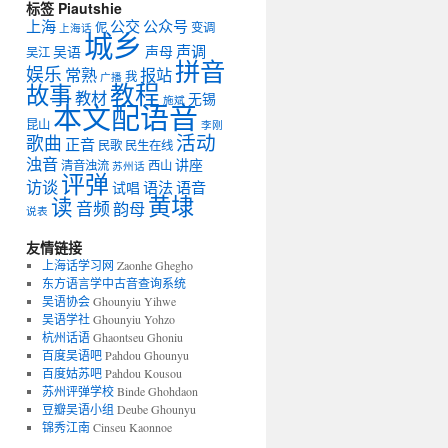
标签 Piautshie
上海
公交
公众号
伲
变调
上海话
城乡
声调
吴语
声母
吴江
拼音
娱乐
常熟
报站
我
广播
教程
故事
教材
无锡
施斌
本文配语音
昆山
李刚
活动
歌曲
正音
民歌
民生在线
浊音
讲座
清音浊流
西山
苏州话
评弹
访谈
语法
语音
试唱
黄埭
读
音频
韵母
说表
友情链接
上海话学习网
Zaonhe Ghegho
东方语言学中古音查询系统
吴语协会
Ghounyiu Yihwe
吴语学社
Ghounyiu Yohzo
杭州话语
Ghaontseu Ghoniu
百度吴语吧
Pahdou Ghounyu
百度姑苏吧
Pahdou Kousou
苏州评弹学校
Binde Ghohdaon
豆瓣吴语小组
Deube Ghounyu
锦秀江南
Cinseu Kaonnoe