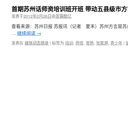
首期苏州话师资培训班开班 带动五县级市方
发表于
2012年2月26日
由
苦露酷亿
查看来源：苏州日报 苏报讯（记者 夏禾）苏州方言是
…
继续阅读
→
发表在
媒体动态摘录
|
标签为
培训
,
师资
,
常熟
,
张家港
,
青少年
|