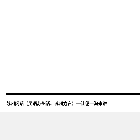
苏州闲话（吴语苏州话、苏州方言）—让伲一淘来讲