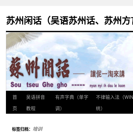
苏州闲话（吴语苏州话、苏州方
首
吴语拼音
有声字典（单字
不律输入法（WI
跳
页
教程
调）
统）
至
正
培训
标签归档：
文