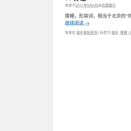
发表于
2011年5月4日
由
苦露酷亿
撑绷，形容词，相当于北京的“帅
继续阅读
→
发表在
城乡差别系列
|
标签为
城乡
,
撑绷
|