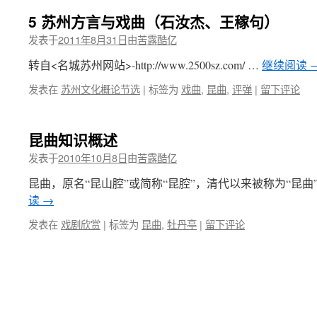
5 苏州方言与戏曲（石汝杰、王稼句）
发表于
2011年8月31日
由
苦露酷亿
转自<名城苏州网站>-http://www.2500sz.com/ …
继续阅读
发表在
苏州文化概论节选
|
标签为
戏曲
,
昆曲
,
评弹
|
留下评论
昆曲知识概述
发表于
2010年10月8日
由
苦露酷亿
昆曲，原名“昆山腔”或简称“昆腔”，清代以来被称为“昆曲
读
→
发表在
戏剧欣赏
|
标签为
昆曲
,
牡丹亭
|
留下评论