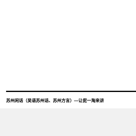
苏州闲话（吴语苏州话、苏州方言）—让伲一淘来讲