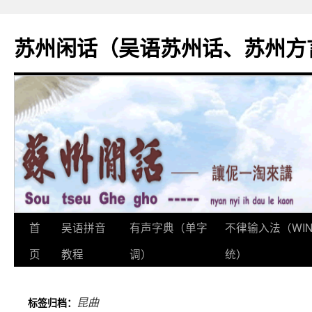
苏州闲话（吴语苏州话、苏州方
首
吴语拼音
有声字典（单字
不律输入法（WI
跳
页
教程
调）
统）
至
正
昆曲
标签归档：
文