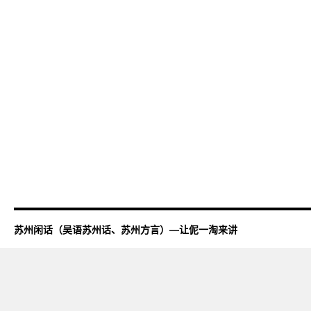
苏州闲话（吴语苏州话、苏州方言）—让伲一淘来讲