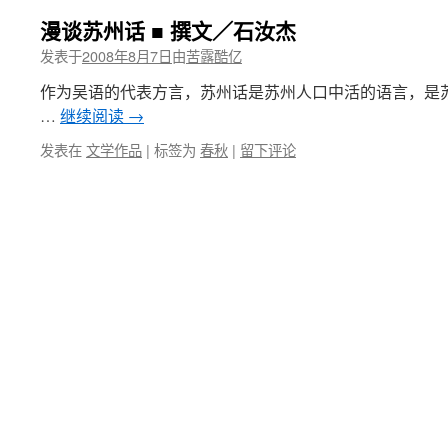
漫谈苏州话 ■ 撰文／石汝杰
发表于
2008年8月7日
由
苦露酷亿
作为吴语的代表方言，苏州话是苏州人口中活的语言，是
…
继续阅读
→
发表在
文学作品
|
标签为
春秋
|
留下评论