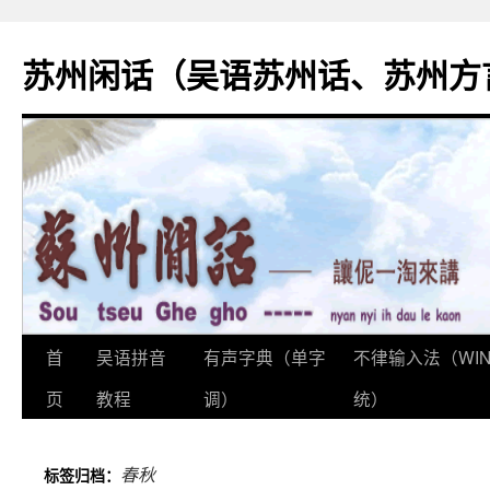
苏州闲话（吴语苏州话、苏州方
首
吴语拼音
有声字典（单字
不律输入法（WI
跳
页
教程
调）
统）
至
正
春秋
标签归档：
文