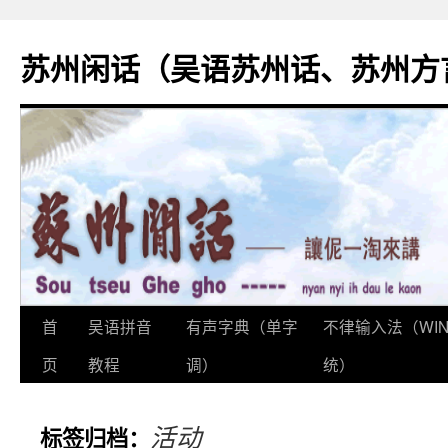
苏州闲话（吴语苏州话、苏州方
首
吴语拼音
有声字典（单字
不律输入法（WI
跳
页
教程
调）
统）
至
正
活动
标签归档：
文