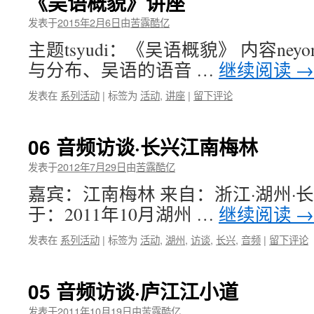
《吴语概貌》讲座
发表于
2015年2月6日
由
苦露酷亿
主题tsyudi：《吴语概貌》 内容ne
与分布、吴语的语音 …
继续阅读
→
发表在
系列活动
|
标签为
活动
,
讲座
|
留下评论
06 音频访谈·长兴江南梅林
发表于
2012年7月29日
由
苦露酷亿
嘉宾：江南梅林 来自：浙江·湖州·长
于：2011年10月湖州 …
继续阅读
→
发表在
系列活动
|
标签为
活动
,
湖州
,
访谈
,
长兴
,
音频
|
留下评论
05 音频访谈·庐江江小道
发表于
2011年10月19日
由
苦露酷亿