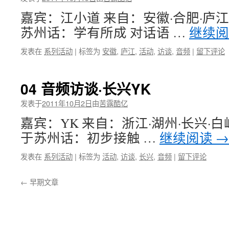
嘉宾：江小道 来自：安徽·合肥·庐江
苏州话：学有所成 对话语 …
继续
发表在
系列活动
|
标签为
安徽
,
庐江
,
活动
,
访谈
,
音频
|
留下评论
04 音频访谈·长兴YK
发表于
2011年10月2日
由
苦露酷亿
嘉宾：YK 来自：浙江·湖州·长兴·白
于苏州话：初步接触 …
继续阅读
→
发表在
系列活动
|
标签为
活动
,
访谈
,
长兴
,
音频
|
留下评论
←
早期文章