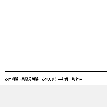
苏州闲话（吴语苏州话、苏州方言）—让伲一淘来讲