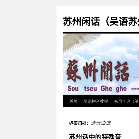
苏州闲话（吴语苏
首页
吴语拼音教程
有声字典（单
跳
至
清音浊流
标签归档：
正
苏州话中的特殊音
文