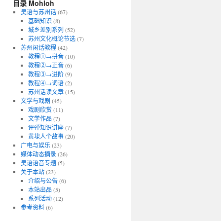
目录 Mohloh
吴语与苏州话
(67)
基础知识
(8)
城乡差别系列
(52)
苏州文化概论节选
(7)
苏州闲话教程
(42)
教程①→拼音
(10)
教程②→正音
(6)
教程③→进阶
(9)
教程④→词语
(2)
苏州话读文章
(15)
文学与戏剧
(45)
戏剧欣赏
(11)
文学作品
(7)
评弹知识讲座
(7)
黄埭人个故事
(20)
广电与娱乐
(23)
媒体动态摘录
(26)
吴语语音专题
(5)
关于本站
(23)
介绍与公告
(6)
本站出品
(5)
系列活动
(12)
参考资料
(6)