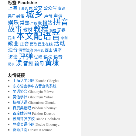
标签 Piautshie
上海
公交
公众号
伲
变调
上海话
城乡
声调
吴语
声母
吴江
拼音
娱乐
常熟
报站
我
广播
教程
故事
教材
无锡
施斌
本文配语音
昆山
李刚
活动
歌曲
正音
民歌
民生在线
浊音
讲座
清音浊流
西山
苏州话
评弹
访谈
语法
语音
试唱
黄埭
读
音频
韵母
说表
友情链接
上海话学习网
Zaonhe Ghegho
东方语言学中古音查询系统
吴语协会
Ghounyiu Yihwe
吴语学社
Ghounyiu Yohzo
杭州话语
Ghaontseu Ghoniu
百度吴语吧
Pahdou Ghounyu
百度姑苏吧
Pahdou Kousou
苏州评弹学校
Binde Ghohdaon
豆瓣吴语小组
Deube Ghounyu
锦秀江南
Cinseu Kaonnoe