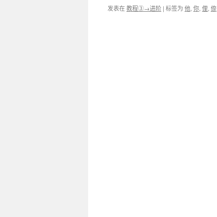
发表在
教程③→进阶
|
标签为
他
,
你
,
俚
,
倷