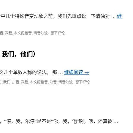
州话中几个特殊音变现象之前，我们先重点说一下清浊对 …
继
音
,
教程
,
本文配语音
,
清音浊流
|
留下评论
，我们，他们）
这几个单数人称的说法。 那 …
继续阅读
→
们
,
我们
,
拼音
,
教程
,
本文配语音
,
浊音
,
清音浊流
|
留下评论
）
“倷，我，尔倷”是不是“你，我，他”啊。嘿，还真被 …