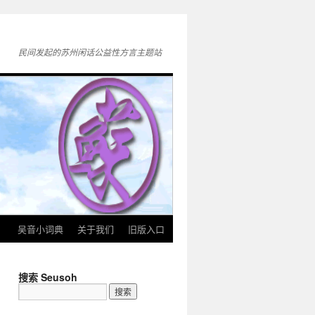
民间发起的苏州闲话公益性方言主题站
》
吴音小词典
关于我们
旧版入口
搜索 Seusoh