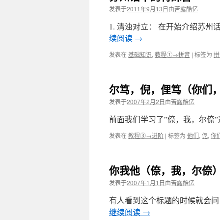
发表于
2011年9月13日
由
苦露酷亿
1. 清浊对立： 在开始介绍苏
续阅读
→
发表在
基础知识
,
教程①→拼音
|
标签为
拼
尔笃，倪，俚笃（你们
发表于
2007年2月2日
由
苦露酷亿
前面我们学习了”倷，我，尔倷”
发表在
教程③→进阶
|
标签为
他们
,
伲
,
你
你我他（倷，我，尔倷
发表于
2007年1月1日
由
苦露酷亿
有人看到这个标题的时候就会问，
继续阅读
→