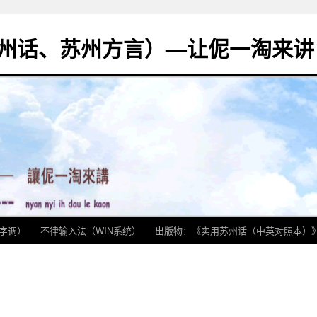
州话、苏州方言）—让伲一淘来讲
字调）
不律输入法（WIN系统）
出版物：《实用苏州话（中英对照本）