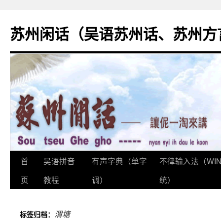
苏州闲话（吴语苏州话、苏州方
首
吴语拼音
有声字典（单字
不律输入法（WI
跳
页
教程
调）
统）
至
正
渭塘
标签归档：
文