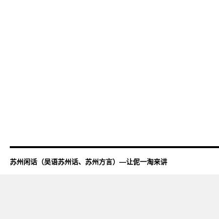
苏州闲话（吴语苏州话、苏州方言）—让伲一淘来讲