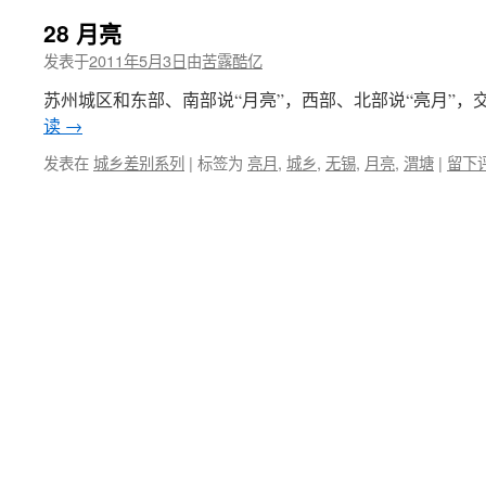
28 月亮
发表于
2011年5月3日
由
苦露酷亿
苏州城区和东部、南部说“月亮”，西部、北部说“亮月”，交
读
→
发表在
城乡差别系列
|
标签为
亮月
,
城乡
,
无锡
,
月亮
,
渭塘
|
留下