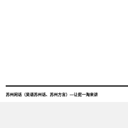
苏州闲话（吴语苏州话、苏州方言）—让伲一淘来讲