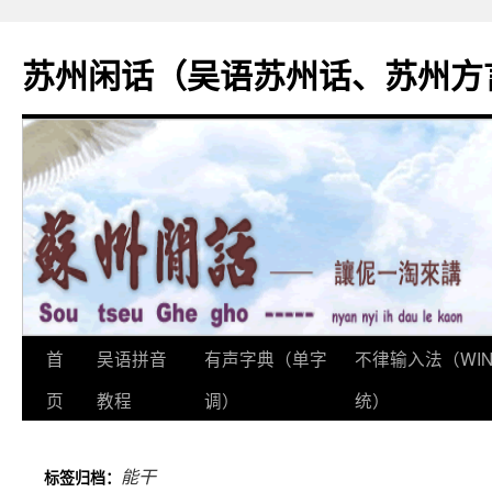
苏州闲话（吴语苏州话、苏州方
首
吴语拼音
有声字典（单字
不律输入法（WI
跳
页
教程
调）
统）
至
正
能干
标签归档：
文