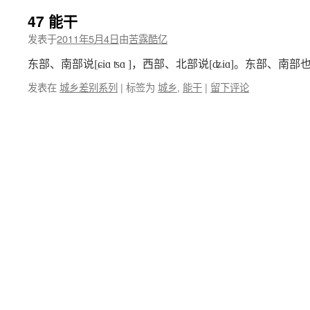
47 能干
发表于
2011年5月4日
由
苦露酷亿
东部、南部说[ɕiɑ ʦɑ ]，西部、北部说[ʥiɑ]。东部、南部也有
发表在
城乡差别系列
|
标签为
城乡
,
能干
|
留下评论