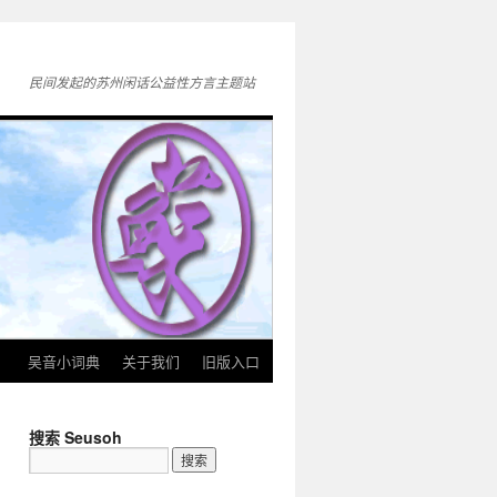
民间发起的苏州闲话公益性方言主题站
》
吴音小词典
关于我们
旧版入口
搜索 Seusoh