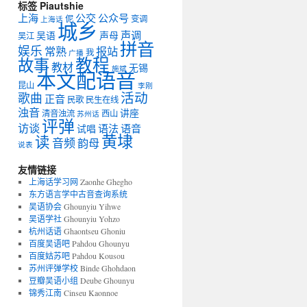
标签 Piautshie
上海
公交
公众号
伲
变调
上海话
城乡
声调
吴语
声母
吴江
拼音
娱乐
常熟
报站
我
广播
教程
故事
教材
无锡
施斌
本文配语音
昆山
李刚
活动
歌曲
正音
民歌
民生在线
浊音
讲座
清音浊流
西山
苏州话
评弹
访谈
语法
语音
试唱
黄埭
读
音频
韵母
说表
友情链接
上海话学习网
Zaonhe Ghegho
东方语言学中古音查询系统
吴语协会
Ghounyiu Yihwe
吴语学社
Ghounyiu Yohzo
杭州话语
Ghaontseu Ghoniu
百度吴语吧
Pahdou Ghounyu
百度姑苏吧
Pahdou Kousou
苏州评弹学校
Binde Ghohdaon
豆瓣吴语小组
Deube Ghounyu
锦秀江南
Cinseu Kaonnoe