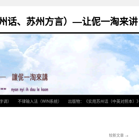
州话、苏州方言）—让伲一淘来讲
字调）
不律输入法（WIN系统）
出版物：《实用苏州话（中英对照本）
较新文章
→