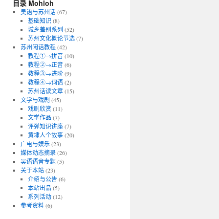
目录 Mohloh
吴语与苏州话
(67)
基础知识
(8)
城乡差别系列
(52)
苏州文化概论节选
(7)
苏州闲话教程
(42)
教程①→拼音
(10)
教程②→正音
(6)
教程③→进阶
(9)
教程④→词语
(2)
苏州话读文章
(15)
文学与戏剧
(45)
戏剧欣赏
(11)
文学作品
(7)
评弹知识讲座
(7)
黄埭人个故事
(20)
广电与娱乐
(23)
媒体动态摘录
(26)
吴语语音专题
(5)
关于本站
(23)
介绍与公告
(6)
本站出品
(5)
系列活动
(12)
参考资料
(6)