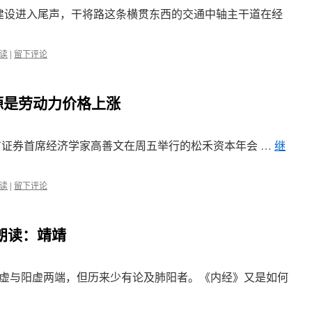
建设进入尾声，干将路这条横贯东西的交通中轴主干道在经
读
|
留下评论
根源是劳动力价格上涨
安信证券首席经济学家高善文在周五举行的松禾资本年会 …
继
读
|
留下评论
 朗读：靖靖
虚与阳虚两端，但历来少有论及肺阳者。《内经》又是如何