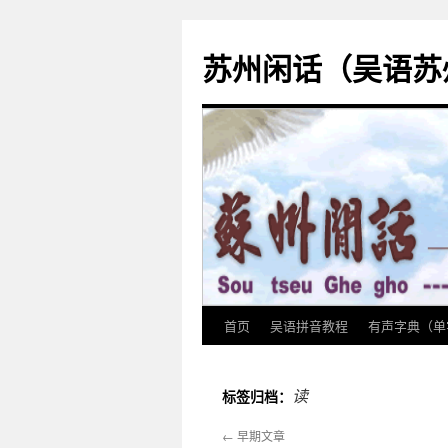
苏州闲话（吴语苏
首页
吴语拼音教程
有声字典（单
跳
至
读
标签归档：
正
←
早期文章
文