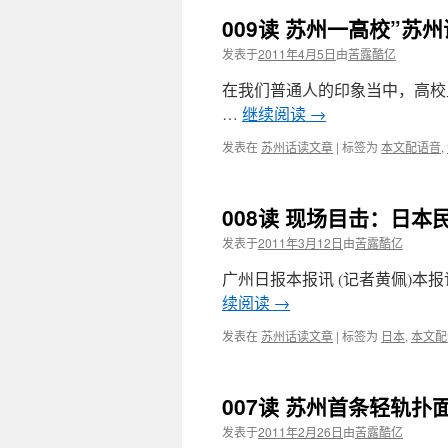
009读 苏州一高校”苏
发表于
2011年4月5日
由
苦露酷亿
在我们普通人的印象当中，高校
…
继续阅读
→
发表在
苏州话读文章
|
标签为
本文配语音
,
008读 现场目击：日
发表于
2011年3月12日
由
苦露酷亿
广州日报本报讯 (记者黄佩)本
续阅读
→
发表在
苏州话读文章
|
标签为
日本
,
本文配
007读 苏州首条轻轨扑
发表于
2011年2月26日
由
苦露酷亿