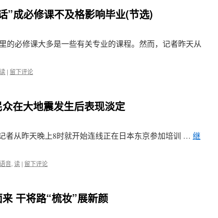
州话”成必修课不及格影响毕业(节选)
里的必修课大多是一些有关专业的课程。然而，记者昨天从
读
|
留下评论
本民众在大地震发生后表现淡定
报记者从昨天晚上8时就开始连线正在日本东京参加培训 …
继
语音
,
读
|
留下评论
面来 干将路“梳妆”展新颜