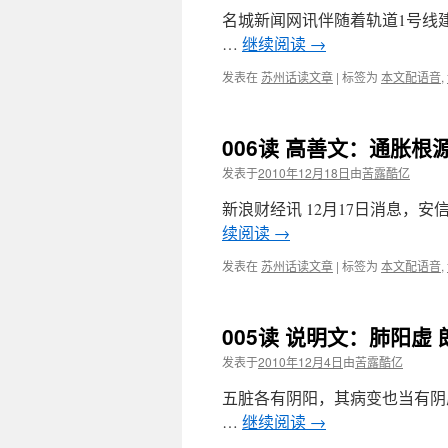
名城新闻网讯伴随着轨道1号线
…
继续阅读
→
发表在
苏州话读文章
|
标签为
本文配语音
,
006读 高善文：通胀
发表于
2010年12月18日
由
苦露酷亿
新浪财经讯 12月17日消息，
续阅读
→
发表在
苏州话读文章
|
标签为
本文配语音
,
005读 说明文：肺阳虚
发表于
2010年12月4日
由
苦露酷亿
五脏各有阴阳，其病变也当有阴
…
继续阅读
→