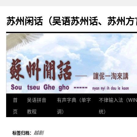
苏州闲话（吴语苏州话、苏州方
首
吴语拼音
有声字典（单字
不律输入法（WI
跳
页
教程
调）
统）
至
正
越剧
标签归档：
文