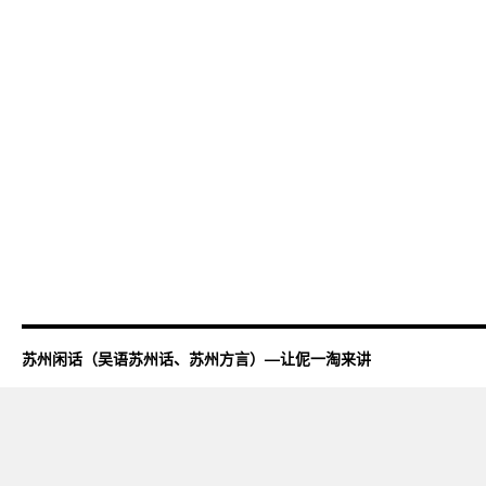
苏州闲话（吴语苏州话、苏州方言）—让伲一淘来讲