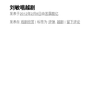
刘敏唱越剧
发表于
2012年2月8日
由
苦露酷亿
发表在
戏剧欣赏
|
标签为
评弹
,
越剧
|
留下评论