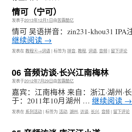
情可（宁可）
发表于
2013年12月1日
由
苦露酷亿
情可 吴语拼音：zin231-khou31 IPA注音
继续阅读
→
发表在
教程④→词语
|
标签为
拼音
,
教程
,
词语
,
音频
|
留下评论
06 音频访谈·长兴江南梅林
发表于
2012年7月29日
由
苦露酷亿
嘉宾：江南梅林 来自：浙江·湖州·长
于：2011年10月湖州 …
继续阅读
→
发表在
系列活动
|
标签为
活动
,
湖州
,
访谈
,
长兴
,
音频
|
留下评论