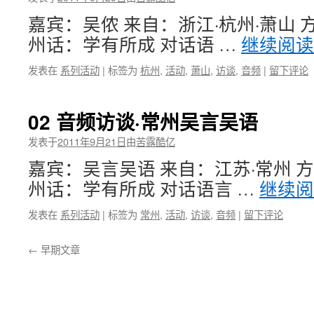
嘉宾：吴侬 来自：浙江·杭州·萧山 
州话：学有所成 对话语 …
继续阅
发表在
系列活动
|
标签为
杭州
,
活动
,
萧山
,
访谈
,
音频
|
留下评论
02 音频访谈·常州吴言吴语
发表于
2011年9月21日
由
苦露酷亿
嘉宾：吴言吴语 来自：江苏·常州 方
州话：学有所成 对话语言 …
继续
发表在
系列活动
|
标签为
常州
,
活动
,
访谈
,
音频
|
留下评论
←
早期文章