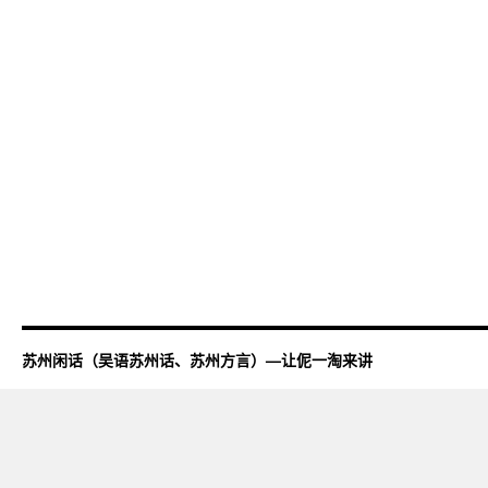
苏州闲话（吴语苏州话、苏州方言）—让伲一淘来讲