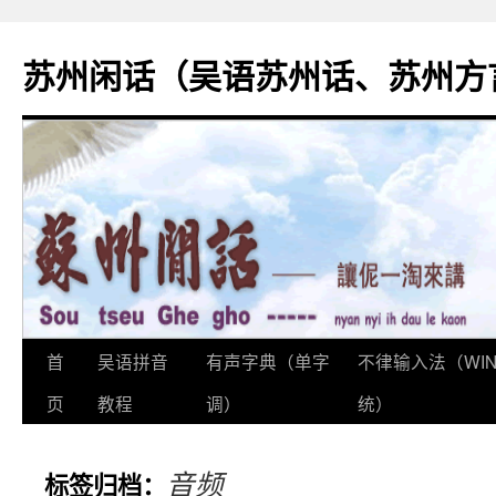
苏州闲话（吴语苏州话、苏州方
首
吴语拼音
有声字典（单字
不律输入法（WI
跳
页
教程
调）
统）
至
正
音频
标签归档：
文