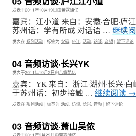
05 音频访谈·庐江江小道
发表于
2011年10月19日
由
苦露酷亿
嘉宾：江小道 来自：安徽·合肥·庐江
苏州话：学有所成 对话语 …
继续
发表在
系列活动
|
标签为
安徽
,
庐江
,
活动
,
访谈
,
音频
|
留下评论
04 音频访谈·长兴YK
发表于
2011年10月2日
由
苦露酷亿
嘉宾：YK 来自：浙江·湖州·长兴·白
于苏州话：初步接触 …
继续阅读
→
发表在
系列活动
|
标签为
活动
,
访谈
,
长兴
,
音频
|
留下评论
03 音频访谈·萧山吴侬
发表于
2011年9月29日
由
苦露酷亿