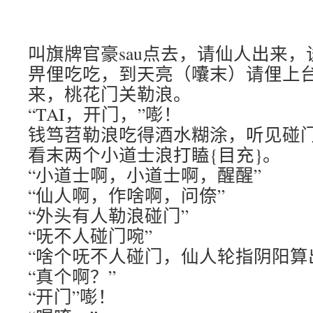
叫旗牌官豪sau点去，请仙人出来
畀俚吃吃，到天亮（囔末）请俚上
来，桃花门关勒浪。
“TAI，开门，”嘭！
钱笃苕勒浪吃得酒水糊涂，听见碰
看末两个小道士浪打瞌{目充}。
“小道士啊，小道士啊，醒醒”
“仙人啊，作啥啊，问倷”
“外头有人勒浪碰门”
“呒不人碰门啘”
“啥个呒不人碰门，仙人轮指阴阳算
“真个啊？”
“开门”嘭！