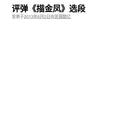
评弹《描金凤》选段
发表于
2013年6月2日
由
苦露酷亿