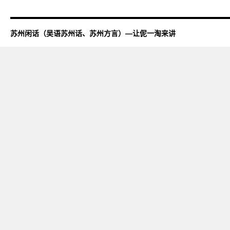
苏州闲话（吴语苏州话、苏州方言）—让伲一淘来讲