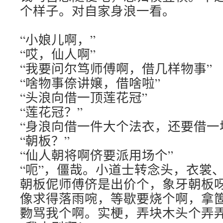
个样子。对自家身浪一看。
“小娘儿啊，”
“哎，仙人啊”
“我要问尔笃师傅啊，借几样物事”
“啥物事倷讲嬢，借啥啦”
“头浪向借一顶莲花冠”
“莲花冠？”
“身浪向借一件大个法衣，还要借一
“朝板？”
“仙人朝将啊侪要派用场个”
“呃”，僵哉。小道士转念头，衣裳
朝板伲师傅侪是出价个，象牙朝板
像求得落雨啘，等歇要烧个啊，拿
覅骂我个啊。实梗，弄块木头个弄