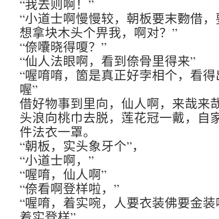
“我去则啊！”
“小道士啊慢慢较，朝板要末覅借，
想拿块木头个畀我，啊对？”
“倷囔晓得嗄？”
“仙人法眼啊，看到倷骨里得来”
“喔唷唷，箇是真正好孛相个，看得
喔”
借好物事到里向，仙人啊，来哉来哉
头浪向桃巾去脱，莲花冠一戴，自
件法衣一罩。
“朝板，实头象牙个”，
“小道士啊，”
“喔唷，仙人啊”
“倷看啊登样啦，”
“喔唷，着实啘，人要衣装佛要金装
着实登样”