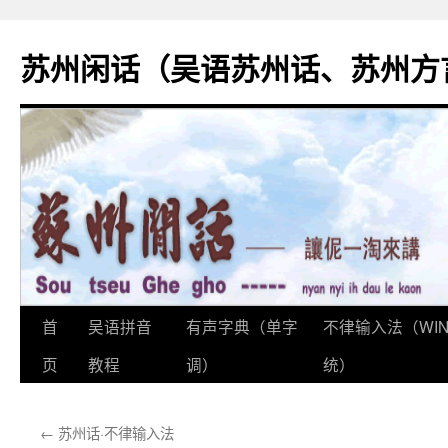
苏州闲话（吴语苏州话、苏州方
首
吴语拼音
有声字典（单字
不律输入法（WI
跳
页
教程
调）
统）
至
正
←
苏州话·不律输入法
文