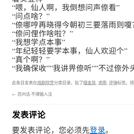
“喂，仙人啊，我倒想问声倷看”
“问点啥？”
“倷哪哼再晓得今朝初三要落雨则嗄
“倷问俚作啥啦？”
“我想学点本事”
“年纪轻轻要学本事，仙人欢迎个”
“真个啊？”
“我确保收””我讲畀倷听””不过倷外
此条目发表在
戏剧欣赏
分类目录，贴了
描金凤
,
求雨
,
评弹
标签。将
←
苏州话·不律输入法
发表评论
要发表评论，您必须先
登录
。