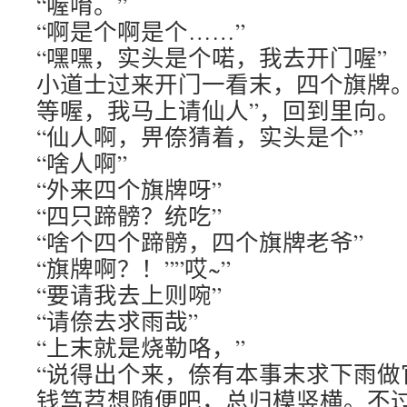
“喔唷。”
“啊是个啊是个……”
“嘿嘿，实头是个喏，我去开门喔”
小道士过来开门一看末，四个旗牌。
等喔，我马上请仙人”，回到里向。
“仙人啊，畀倷猜着，实头是个”
“啥人啊”
“外来四个旗牌呀”
“四只蹄髈？统吃”
“啥个四个蹄髈，四个旗牌老爷”
“旗牌啊？！””哎~”
“要请我去上则啘”
“请倷去求雨哉”
“上末就是烧勒咯，”
“说得出个来，倷有本事末求下雨做
钱笃苕想随便吧，总归模竖横。不