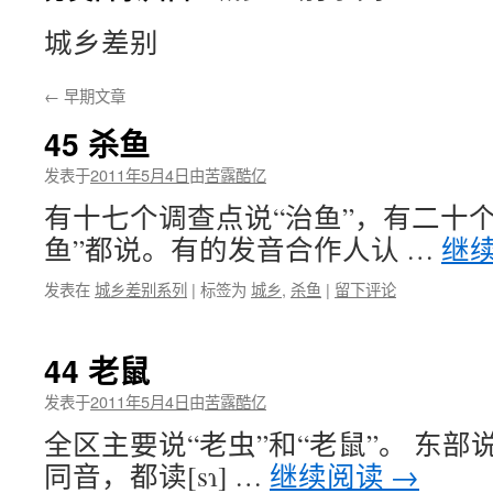
城乡差别
←
早期文章
45 杀鱼
发表于
2011年5月4日
由
苦露酷亿
有十七个调查点说“治鱼”，有二十个
鱼”都说。有的发音合作人认 …
继
发表在
城乡差别系列
|
标签为
城乡
,
杀鱼
|
留下评论
44 老鼠
发表于
2011年5月4日
由
苦露酷亿
全区主要说“老虫”和“老鼠”。 东部说
同音，都读[sɿ] …
继续阅读
→