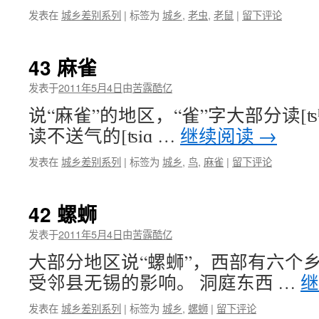
发表在
城乡差别系列
|
标签为
城乡
,
老虫
,
老鼠
|
留下评论
43 麻雀
发表于
2011年5月4日
由
苦露酷亿
说“麻雀”的地区，“雀”字大部分读[ʦ
读不送气的[ʦiɑ …
继续阅读
→
发表在
城乡差别系列
|
标签为
城乡
,
鸟
,
麻雀
|
留下评论
42 螺蛳
发表于
2011年5月4日
由
苦露酷亿
大部分地区说“螺蛳”，西部有六个乡
受邻县无锡的影响。 洞庭东西 …
发表在
城乡差别系列
|
标签为
城乡
,
螺蛳
|
留下评论