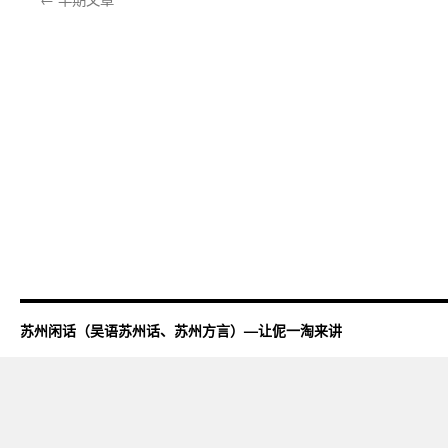
苏州闲话（吴语苏州话、苏州方言）—让伲一淘来讲