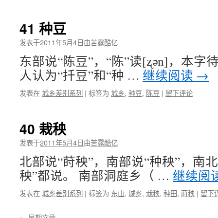
41 种豆
发表于
2011年5月4日
由
苦露酷亿
东部说“陈豆”，“陈”读[ʐən]，本
人认为“扦豆”和“种 …
继续阅读
→
发表在
城乡差别系列
|
标签为
城乡
,
种豆
,
陈豆
|
留下评论
40 栽秧
发表于
2011年5月4日
由
苦露酷亿
北部说“莳秧”，南部说“种秧”，南北
秧”都说。 南部洞庭乡（ …
继续阅
发表在
城乡差别系列
|
标签为
东山
,
城乡
,
栽秧
,
种田
,
莳秧
|
留下
←
早期文章