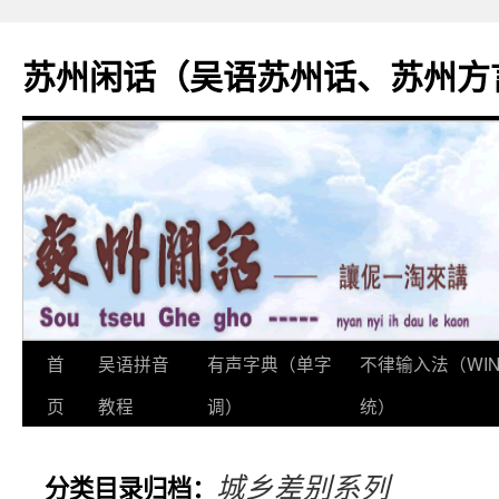
苏州闲话（吴语苏州话、苏州方
首
吴语拼音
有声字典（单字
不律输入法（WI
跳
页
教程
调）
统）
至
正
城乡差别系列
分类目录归档：
文