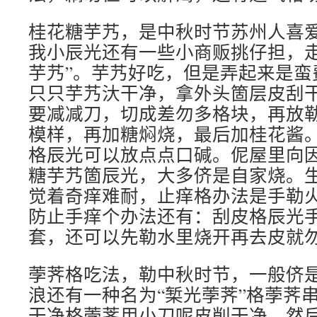
桂花糖芋艿，是中秋时节苏州人喜
我小辰光还有一些小商贩挑仔担，走
芋艿”。芋艿好吃，但是弄起来是蛮
只只芋艿汏干净，拿外头箇层皮刮
要减减刀，切成差勿多格块，再放
模样，再加糖焖烧，最后加桂花酱
格辰光可以放点点口碱。伲屋里向
糖芋艿箇辰光，大多侪是自家烧。
觉着奇痒难耐，止痒格办法是手勒
防止手痒个办法还有：刮皮格辰光
套，还可以先勒水里烧开再去皮就
荸荠格吃法，勒中秋时节，一般侪
浪还有一种名为“椠光荸荠”格荸荠
干净格荸荠用小刀呢皮削干净，然