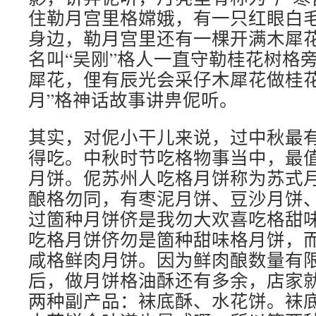
住勒月宫里格嫦娥，有一只红眼白
身边，勒月宫里还有一棵开满木犀
名叫“吴刚”格人一直守勒桂花树格
犀花，俚有辰光会采仔木犀花做桂花
月”格神话故事讲畁伲听。
其实，对伲小干儿来说，过中秋最
得吃。中秋时节吃格物事当中，最
月饼。伲苏州人吃格月饼称为苏式
酿格勿同，有枣泥月饼、豆沙月饼
过箇种月饼侪是我勿大欢喜吃格甜
吃格月饼侪勿是箇种甜味格月饼，
咸格鲜肉月饼。因为鲜肉酿数量有
后，做月饼格油酥还有多余，店家
两种副产品：袜底酥、水花饼。袜