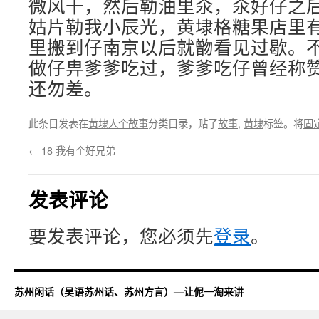
微风干，然后勒油里氽，氽好仔之
姑片勒我小辰光，黄埭格糖果店里
里搬到仔南京以后就朆看见过歇。
做仔畁爹爹吃过，爹爹吃仔曾经称
还勿差。
此条目发表在
黄埭人个故事
分类目录，贴了
故事
,
黄埭
标签。将
固
←
18 我有个好兄弟
发表评论
要发表评论，您必须先
登录
。
苏州闲话（吴语苏州话、苏州方言）—让伲一淘来讲