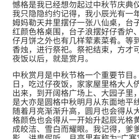
憾格是我已经想勿起过中秋节庆典
我只隐隐约约记得，我小辰光有一
姆妈勒天井里摆仔一张八仙桌，台
红颜色格桌围，台子浪摆好仔香炉
仔月饼之外也有几样荤素菜肴。等
香烛，进行祭祀。祭祀结束，方才
夜饭以后，就是赏月。
中秋赏月是中秋节格一个重要节目
日，吃过仔夜饭，家家屋里格大人
出来，到开阔格广场上、大园子里
是大亦是圆格中秋明月从东面地平
随着月亮渐渐升高，圆月也会得从
格颜色也会得从一开始升起辰光格
成皎洁、雪白而耀眼。我记得，爹
影，讲畁伲听，月亮里有称为“广寒宫