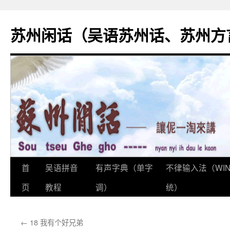
苏州闲话（吴语苏州话、苏州方
首
吴语拼音
有声字典（单字
不律输入法（WI
跳
页
教程
调）
统）
至
正
←
18 我有个好兄弟
文