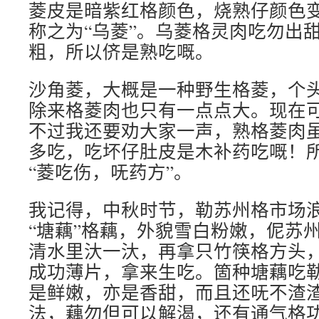
菱皮是暗紫红格颜色，烧熟仔颜色
称之为“乌菱”。乌菱格灵肉吃勿出
粗，所以侪是熟吃嘅。
沙角菱，大概是一种野生格菱，个
除来格菱肉也只有一点点大。现在
不过我还要劝大家一声，熟格菱肉
多吃，吃坏仔肚皮是木补药吃嘅！
“菱吃伤，呒药方”。
我记得，中秋时节，勒苏州格市场
“塘藕”格藕，外貌雪白粉嫩，伲苏
清水里汏一汏，再拿只竹筷格方头
成功薄片，拿来生吃。箇种塘藕吃
是鲜嫩，亦是香甜，而且还呒不渣
法，藕勿但可以解渴，还有通气格