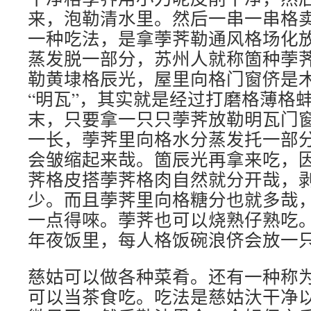
来，泡勒清水里。然后一串一串格
一种吃法，是拿荸荠勒通风格场化
蒸发脱一部分，苏州人就称箇种荸荠
勒黄埭格辰光，屋里向格门窗侪是
“明瓦”，其实就是经过打磨格薄格
末，只要拿一只只荸荠放勒明瓦门
一长，荸荠里向格水分蒸发托一部
会皱缩起来哉。箇辰光再拿来吃，
荠格皮搭荸荠格肉自然就分开哉，
少。而且荸荠里向格糖分也就多哉
一点得唻。荸荠也可以烧熟仔熟吃
年夜饭里，每人格饭碗浪侪会放一
慈姑可以做各种菜肴。还有一种称为
可以当茶食吃。吃法是慈姑汏干净