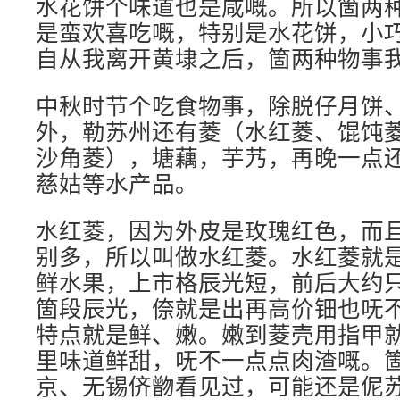
水花饼个味道也是咸嘅。所以箇两
是蛮欢喜吃嘅，特别是水花饼，小
自从我离开黄埭之后，箇两种物事
中秋时节个吃食物事，除脱仔月饼
外，勒苏州还有菱（水红菱、馄饨
沙角菱），塘藕，芋艿，再晚一点
慈姑等水产品。
水红菱，因为外皮是玫瑰红色，而
别多，所以叫做水红菱。水红菱就
鲜水果，上市格辰光短，前后大约
箇段辰光，倷就是出再高价钿也呒
特点就是鲜、嫩。嫩到菱壳用指甲
里味道鲜甜，呒不一点点肉渣嘅。
京、无锡侪朆看见过，可能还是伲