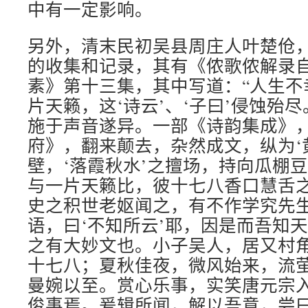
中有一定影响。
另外，清末民初吴县周庄人叶楚伧
的收集和记录，其有《侬歌侬解录
素》第十三集，其中写道：“人生不
片天籁，这‘诗云’、‘子曰’侵蚀殆
施于声音遂异。一部《诗韵集成》
府》，翻来颠去，杂然成文，纵为‘
壁，‘落霞秋水’之擅场，持向瓜棚
与一片天籁比，彼十七八香口慧舌
史之积世老妪闻之，有不作学究先
语，曰‘不知所云’耶，因是而吾知
之有大妙文也。小子吴人，居又村
十七八；夏秋佳夜，微风始来，流
曼婉以至。赏心乐事，实笑唐元宗
俊事焉。爰辑所闻，解以吾意，尝曰