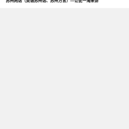
苏州闲话（吴语苏州话、苏州方言）—让伲一淘来讲