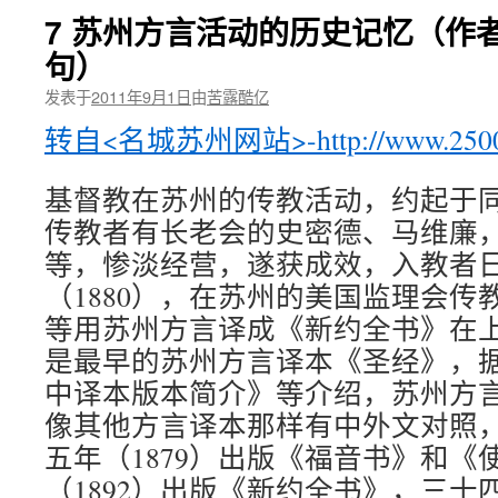
7 苏州方言活动的历史记忆（作
句）
发表于
2011年9月1日
由
苦露酷亿
转自<名城苏州网站>-http://www.2500s
基督教在苏州的传教活动，约起于同治
传教者有长老会的史密德、马维廉
等，惨淡经营，遂获成效，入教者
（1880），在苏州的美国监理会传
等用苏州方言译成《新约全书》在
是最早的苏州方言译本《圣经》，
中译本版本简介》等介绍，苏州方
像其他方言译本那样有中外文对照
五年（1879）出版《福音书》和《
（1892）出版《新约全书》，三十四