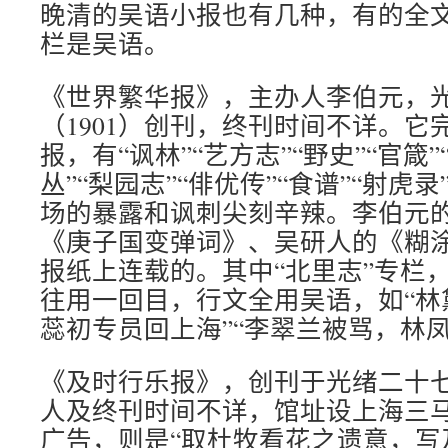
晚清的吴语小报也有几种，有的全
栏是吴语。
《世界繁华报》，主办人李伯元，
（1901）创刊，终刊时间不详。它
报，有“讽林”“艺方志”“野史”“官箴”
丛”“梨园志”“俳优传”“食谱”“射虎
场的暴露和讽刺尖刻辛辣。李伯元
《庚子国变弹词》、吴研人的《糊
报纸上连载的。其中“北里志”专栏
往用一回目，行文全用吴语，如“林
蕊初专员回上海”“李翠兰被骂，林
《及时行乐报》，创刊于光绪二十七年
人及终刊时间不详，馆址设上海三
广告，则是“取杜牧看花之遗意，写