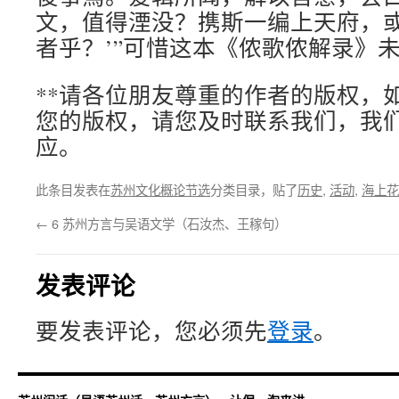
文，值得湮没？携斯一编上天府，
者乎？’”可惜这本《侬歌侬解录》
**请各位朋友尊重的作者的版权，
您的版权，请您及时联系我们，我
应。
此条目发表在
苏州文化概论节选
分类目录，贴了
历史
,
活动
,
海上花
←
6 苏州方言与吴语文学（石汝杰、王稼句）
发表评论
要发表评论，您必须先
登录
。