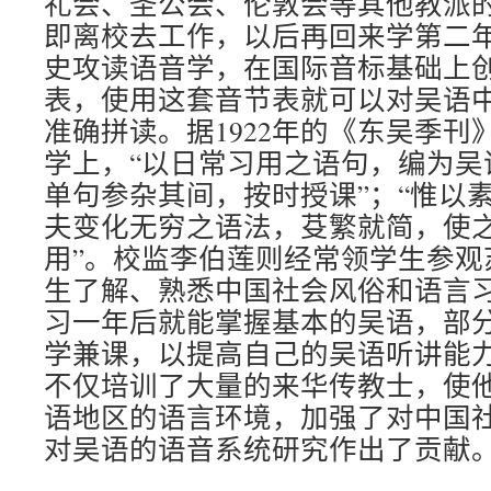
礼会、圣公会、伦敦会等其他教派
即离校去工作，以后再回来学第二
史攻读语音学，在国际音标基础上
表，使用这套音节表就可以对吴语
准确拼读。据1922年的《东吴季刊
学上，“以日常习用之语句，编为吴
单句参杂其间，按时授课”；“惟以
夫变化无穷之语法，芟繁就简，使
用”。校监李伯莲则经常领学生参观
生了解、熟悉中国社会风俗和语言
习一年后就能掌握基本的吴语，部
学兼课，以提高自己的吴语听讲能
不仅培训了大量的来华传教士，使
语地区的语言环境，加强了对中国
对吴语的语音系统研究作出了贡献