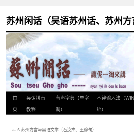
苏州闲话（吴语苏州话、苏州方
首
吴语拼音
有声字典（单字
不律输入法（WI
跳
页
教程
调）
统）
至
正
←
6 苏州方言与吴语文学（石汝杰、王稼句）
文