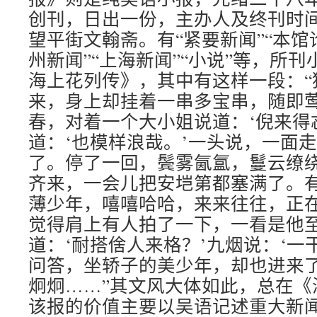
创刊，日出一份，主办人及终刊时
望平街文翰斋。有“紧要新闻”“本馆论
州新闻”“上海新闻”“小说”等，所
海上花列传》，其中有这样一段：“
来，身上却挂着一串多宝串，随即
春，对着一个大小姐说道：‘倪来得
道：‘也模样浪哉。’一头说，一面
了。停了一回，鬓雾氤氲，鬘云缭
齐来，一会儿把安垲第都塞满了。
薄少年，嘻嘻哈哈，来来往往，正
觉得肩上有人拍了一下，一看是他
道：‘耐搭倽人来格？’九烟说：‘一
问答，坐轿子的美少年，却也进来
炯炯……”其文风大体如此，总在《
该报的价值主要以吴语记述重大新