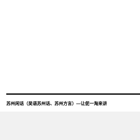
苏州闲话（吴语苏州话、苏州方言）—让伲一淘来讲