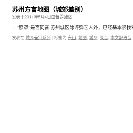
苏州方言地图（城郊差别）
发表于
2011年5月4日
由
苦露酷亿
1. “照罩”是否同音 苏州城区除评弹艺人外，已经基本很找难
发表在
城乡差别系列
|
标签为
东山
,
地图
,
城乡
,
录音
,
本文配语音