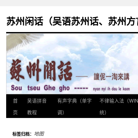
苏州闲话（吴语苏州话、苏州方
首
吴语拼音
有声字典（单字
不律输入法（WI
跳
页
教程
调）
统）
至
正
地图
标签归档：
文