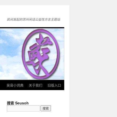
民间发起的苏州闲话公益性方言主题站
》
吴音小词典
关于我们
旧版入口
搜索 Seusoh