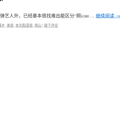
评弹艺人外，已经基本很找难出能区分“照(cau …
继续阅读
→
城乡
,
录音
,
本文配语音
,
西山
|
留下评论