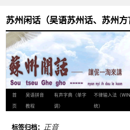
苏州闲话（吴语苏州话、苏州方
首
吴语拼音
有声字典（单字
不律输入法（WI
跳
页
教程
调）
统）
至
正
正音
标签归档：
文