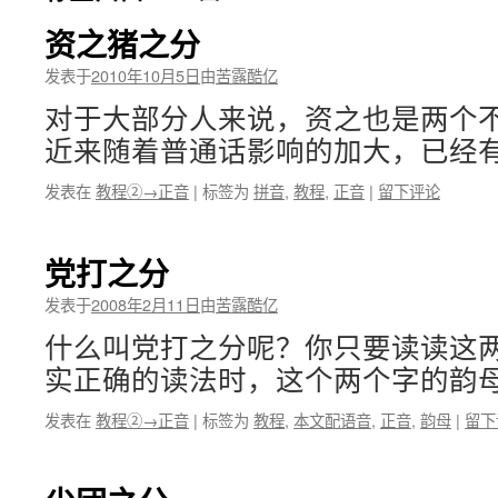
资之猪之分
发表于
2010年10月5日
由
苦露酷亿
对于大部分人来说，资之也是两个
近来随着普通话影响的加大，已经有
发表在
教程②→正音
|
标签为
拼音
,
教程
,
正音
|
留下评论
党打之分
发表于
2008年2月11日
由
苦露酷亿
什么叫党打之分呢？你只要读读这
实正确的读法时，这个两个字的韵母
发表在
教程②→正音
|
标签为
教程
,
本文配语音
,
正音
,
韵母
|
留下