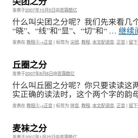
尖团之分
发表于
2007年10月5日
由
苦露酷亿
什么叫尖团之分呢？我们先来看几个
“晓”、“线”和“显”、“切”和“ …
继续
发表在
教程②→正音
|
标签为
尖团
,
教程
,
本文配语音
,
正音
|
留下
丘圈之分
发表于
2007年8月8日
由
苦露酷亿
什么叫丘圈之分呢？你只要读读这
实正确的读法时，这个两个字的韵母
发表在
教程②→正音
|
标签为
拼音
,
教程
,
本文配语音
,
正音
|
留下
麦袜之分
发表于
2007年1月25日
由
苦露酷亿