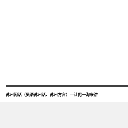
苏州闲话（吴语苏州话、苏州方言）—让伲一淘来讲