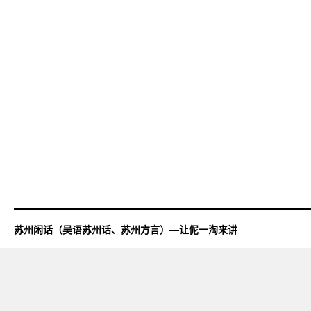
苏州闲话（吴语苏州话、苏州方言）—让伲一淘来讲