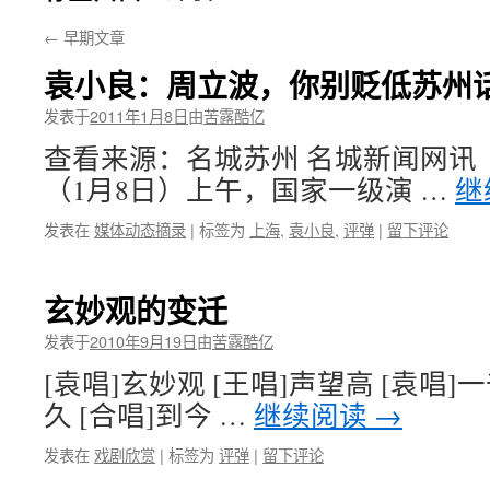
←
早期文章
袁小良：周立波，你别贬低苏州
发表于
2011年1月8日
由
苦露酷亿
查看来源：名城苏州 名城新闻网讯
（1月8日）上午，国家一级演 …
继
发表在
媒体动态摘录
|
标签为
上海
,
袁小良
,
评弹
|
留下评论
玄妙观的变迁
发表于
2010年9月19日
由
苦露酷亿
[袁唱]玄妙观 [王唱]声望高 [袁唱]
久 [合唱]到今 …
继续阅读
→
发表在
戏剧欣赏
|
标签为
评弹
|
留下评论