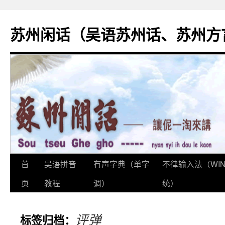
苏州闲话（吴语苏州话、苏州方
首
吴语拼音
有声字典（单字
不律输入法（WI
跳
页
教程
调）
统）
至
正
评弹
标签归档：
文