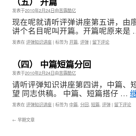
（五） 开篇
发表于
2010年2月24日
由
苦露酷亿
现在呢就请听评弹讲座第五讲，由廖
讲个名目呢叫开篇。开篇呢原来是 
发表在
评弹知识讲座
|
标签为
开篇
,
评弹
|
留下评论
（四） 中篇短篇分回
发表于
2010年2月24日
由
苦露酷亿
请听评弹知识讲座第四讲，中篇、短
望 同志供稿。 中篇、短篇搭仔 …
发表在
评弹知识讲座
|
标签为
中篇
,
分回
,
短篇
,
评弹
|
留下评论
←
早期文章