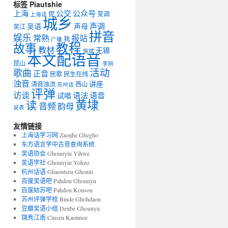
标签 Piautshie
上海
公交
公众号
伲
变调
上海话
城乡
声调
吴语
声母
吴江
拼音
娱乐
常熟
报站
我
广播
教程
故事
教材
无锡
施斌
本文配语音
昆山
李刚
活动
歌曲
正音
民歌
民生在线
浊音
讲座
清音浊流
西山
苏州话
评弹
访谈
语法
语音
试唱
黄埭
读
音频
韵母
说表
友情链接
上海话学习网
Zaonhe Ghegho
东方语言学中古音查询系统
吴语协会
Ghounyiu Yihwe
吴语学社
Ghounyiu Yohzo
杭州话语
Ghaontseu Ghoniu
百度吴语吧
Pahdou Ghounyu
百度姑苏吧
Pahdou Kousou
苏州评弹学校
Binde Ghohdaon
豆瓣吴语小组
Deube Ghounyu
锦秀江南
Cinseu Kaonnoe