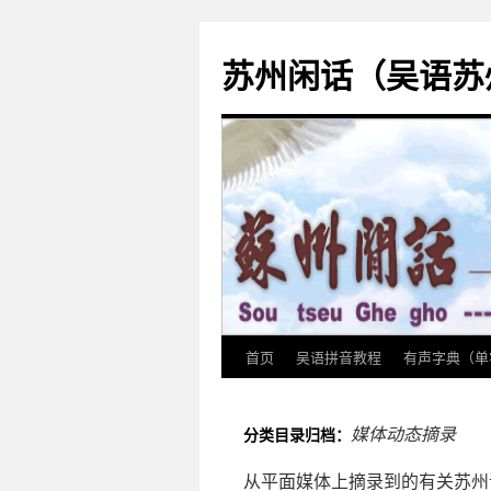
苏州闲话（吴语苏
首页
吴语拼音教程
有声字典（单
跳
至
媒体动态摘录
分类目录归档：
正
从平面媒体上摘录到的有关苏州
文