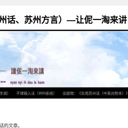
州话、苏州方言）—让伲一淘来讲
字调）
不律输入法（WIN系统）
出版物：《实用苏州话（中英对照本）
话的文章。