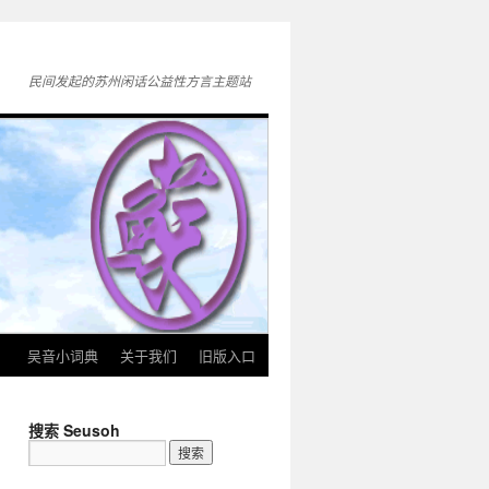
民间发起的苏州闲话公益性方言主题站
》
吴音小词典
关于我们
旧版入口
搜索 Seusoh