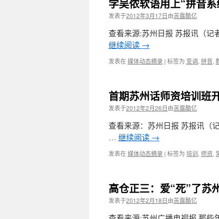
学吴侬软语用上“拼音系
发表于
2012年3月17日
由
苦露酷亿
查看来源:苏州日报 苏报讯（
继续阅读
→
发表在
媒体动态摘录
|
标签为
变调
,
拼音
,
首期苏州话师资培训班开
发表于
2012年2月26日
由
苦露酷亿
查看来源：苏州日报 苏报讯（
…
继续阅读
→
发表在
媒体动态摘录
|
标签为
培训
,
师资
,
高仓正三：爱“死”了苏
发表于
2012年2月18日
由
苦露酷亿
查看来源:苏州广播电视报 那些