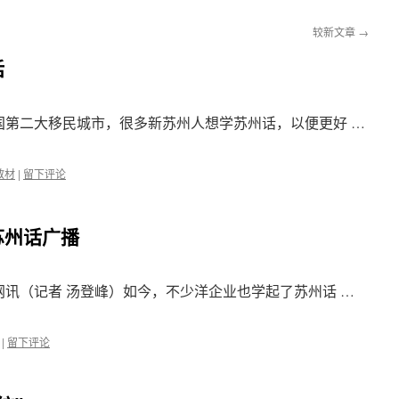
较新文章
→
话
全国第二大移民城市，很多新苏州人想学苏州话，以便更好 …
教材
|
留下评论
苏州话广播
网讯（记者 汤登峰）如今，不少洋企业也学起了苏州话 …
|
留下评论