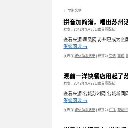
←
早期文章
拼音加简谱，唱出苏州
发表于
2012年3月30日
由
苦露酷亿
查看来源:凤凰网 苏州已成为
继续阅读
→
发表在
媒体动态摘录
|
标签为
变调
,
声调
,
观前一洋快餐店用起了
发表于
2012年3月22日
由
苦露酷亿
查看来源:名城苏州网 名城新闻
继续阅读
→
发表在
媒体动态摘录
|
标签为
广播
,
观前街