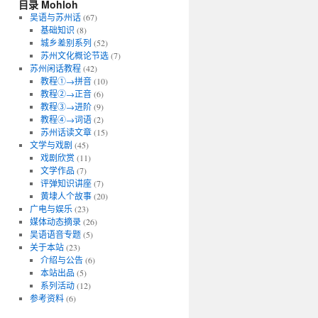
目录 Mohloh
吴语与苏州话
(67)
基础知识
(8)
城乡差别系列
(52)
苏州文化概论节选
(7)
苏州闲话教程
(42)
教程①→拼音
(10)
教程②→正音
(6)
教程③→进阶
(9)
教程④→词语
(2)
苏州话读文章
(15)
文学与戏剧
(45)
戏剧欣赏
(11)
文学作品
(7)
评弹知识讲座
(7)
黄埭人个故事
(20)
广电与娱乐
(23)
媒体动态摘录
(26)
吴语语音专题
(5)
关于本站
(23)
介绍与公告
(6)
本站出品
(5)
系列活动
(12)
参考资料
(6)