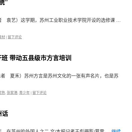
统”
记者 袁艺）这学期，苏州工业职业技术学院开设的选修课 …
教材
|
留下评论
班 带动五县级市方言培训
记者 夏禾）苏州方言是苏州文化的一张有声名片，也是苏
常熟
,
张家港
,
青少年
|
留下评论
州话
年，在苏州的外国人之二 文/本报记者王彪摄影/葛雷 …
继续