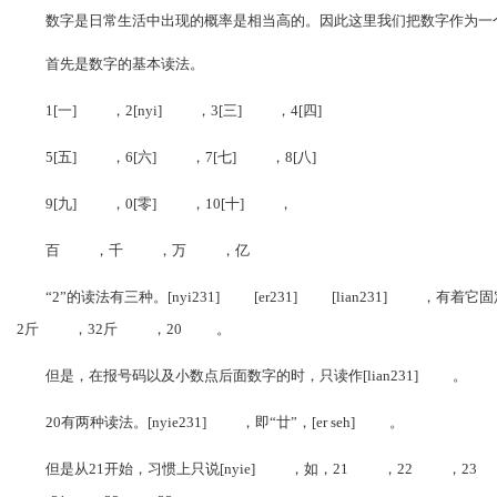
数字是日常生活中出现的概率是相当高的。因此这里我们把数字作为一
首先是数字的基本读法。
1[一]
，2[nyi]
，3[三]
，4[四]
5[五]
，6[六]
，7[七]
，8[八]
9[九]
，0[零]
，10[十]
，
百
，千
，万
，亿
“2”的读法有三种。[nyi231]
[er231]
[lian231]
，有着它固定
2斤
，32斤
，20
。
但是，在报号码以及小数点后面数字的时，只读作[lian231]
。
20有两种读法。[nyie231]
，即“廿”，[er seh]
。
但是从21开始，习惯上只说[nyie]
，如，21
，22
，23