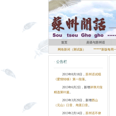
首页
吴语与苏州话
网络新词（测试版）
*****新版每
· 公告栏
2013年8月18日，
苏州话试唱
《爱情转移》第一段落
。
2013年6月2日，新增
评弹片段
精选第01篇
。
2013年3月29日，新增
西山
（元山）口音、甪直口音
。
2013年2月14日，
苏州话不律