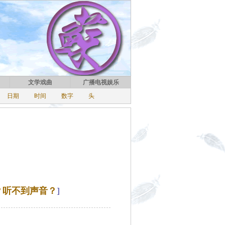
文学戏曲
广播电视娱乐
日期
时间
数字
头
？听不到声音？
]