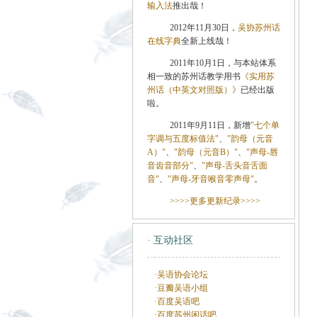
输入法
推出哉！
2012年11月30日，
吴协苏州话
在线字典
全新上线哉！
2011年10月1日，与本站体系
相一致的苏州话教学用书
《实用苏
州话（中英文对照版）》
已经出版
啦。
2011年9月11日，新增
"七个单
字调与五度标值法"
、
"韵母（元音
A）"
、
"韵母（元音B）"
、
"声母-唇
音齿音部分"
、
"声母-舌头音舌面
音"
、
"声母-牙音喉音零声母"
。
>>>>更多更新纪录>>>>
· 互动社区
·吴语协会论坛
·豆瓣吴语小组
·百度吴语吧
·百度苏州闲话吧