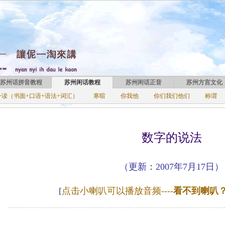
苏州话拼音教程
苏州闲话教程
苏州闲话正音
苏州方言文化
周一读（书面+口语+语法+词汇）
寒暄
你我他
你们我们他们
称谓
数字的说法
（更新：2007年7月17日）
[
点击小喇叭可以播放音频----
看不到喇叭