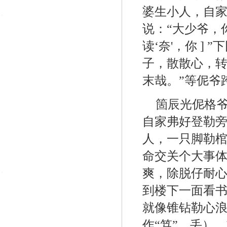
婆生小人，自家
说：“大少爷，
读‘奈'，你 ]
子，散散心，转
末哉。”等伲爷
箇辰光伲格
自家弗好登勒
人，一只脚勒
命交关个大事
爽，除脱仔耐
到楼下一面看
就像锥钻勒心
作“笃”，丢）