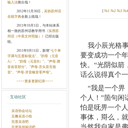
输入法
推出哉！
[
№1
№2
№3
№
2012年11月30日，
吴协苏州话
在线字典
全新上线哉！
2011年10月1日，与本站体系
相一致的苏州话教学用书
《实用苏
州话（中英文对照版）》
已经出版
啦。
我小辰光格
2011年9月11日，新增
"七个单
要变成功一个
字调与五度标值法"
、
"韵母（元音
A）"
、
"韵母（元音B）"
、
"声母-唇
快。“光阴似箭
音齿音部分"
、
"声母-舌头音舌面
音"
、
"声母-牙音喉音零声母"
。
话么说得真个
>>>>更多更新纪录>>>>
“我是一个畀
个人！”箇句闲
· 互动社区
怕是呒畀一个
·吴语协会论坛
事体，搿么，
·豆瓣吴语小组
·百度吴语吧
当然我自家是
·百度苏州闲话吧