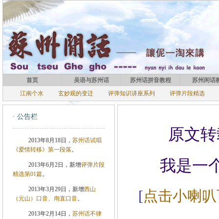
首页
吴语与苏州话
苏州话拼音教程
苏州闲话
江南个水
玄妙观的变迁
评弹知识讲座系列
评弹片段精选
· 公告栏
原文转
2013年8月18日，
苏州话试唱
《爱情转移》第一段落
。
我是一
2013年6月2日，新增
评弹片段
精选第01篇
。
2013年3月29日，新增
西山
[
点击小喇叭可
（元山）口音、甪直口音
。
2013年2月14日，
苏州话不律