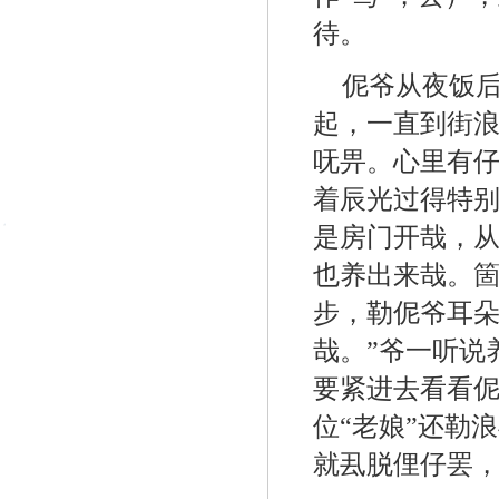
待。
伲爷从夜饭后
起，一直到街
呒畀。心里有仔
着辰光过得特
是房门开哉，
也养出来哉。
步，勒伲爷耳朵
哉。”爷一听说
要紧进去看看
位“老娘”还勒
就厾脱俚仔罢，