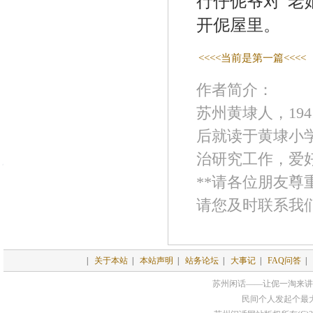
行仔伲爷对“老
开伲屋里。
<<<<当前是第一篇<<<<
作者简介：
苏州黄埭人，19
后就读于黄埭小
治研究工作，爱
**请各位朋友
请您及时联系我
|
关于本站
|
本站声明
|
站务论坛
|
大事记
|
FAQ问答
|
苏州闲话——让伲一淘来讲
民间个人发起个最