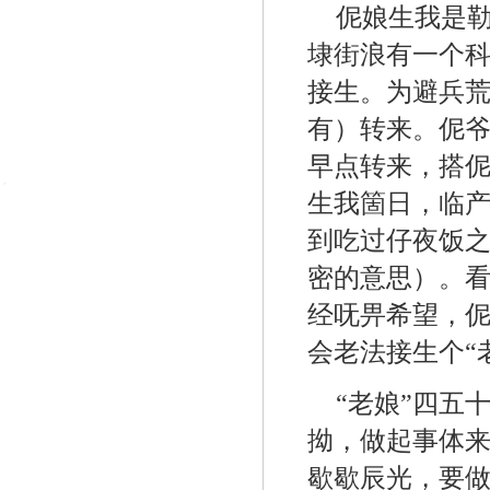
伲娘生我是
埭街浪有一个
接生。为避兵荒
有）转来。伲
早点转来，搭
生我箇日，临
到吃过仔夜饭之
密的意思）。
经呒畀希望，
会老法接生个“
“老娘”四五
拗，做起事体
歇歇辰光，要