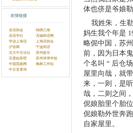
体也侪是爷娘
· 友情链接
我姓朱，生
·吴语协会
·锦绣江南
妈生我个年是 1
·吴语学社
·无锡闲话网
·学说上海话
·上海话协会
略伲中国，苏
·沪语网
·宁波闲话
前，因为日本
·北大中文论坛
·苏州娱乐
·百度姑苏吧
·苏州评弹学校
个名叫 “ 后仓
·中国昆曲网
·梅林工作站
·中古音查询
屋里向哉，就
来，一则，是
哉，二则之间
伲娘胎里个胎
伲娘勒外世奔
自家屋里。