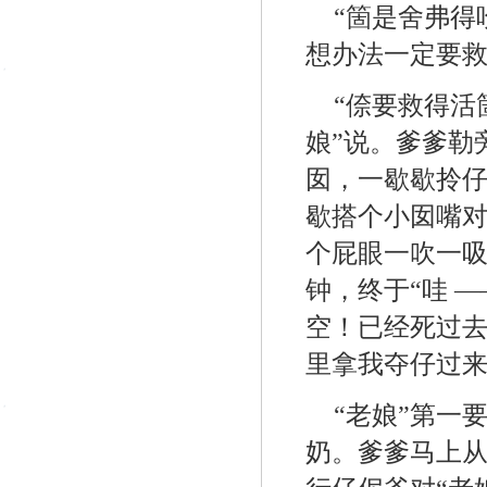
“箇是舍弗得
想办法一定要救
“倷要救得活
娘”说。爹爹勒
囡，一歇歇拎
歇搭个小囡嘴
个屁眼一吹一
钟，终于“哇 
空！已经死过
里拿我夺仔过
“老娘”第一
奶。爹爹马上从