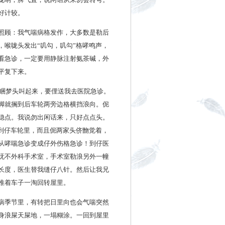
好计较。
照顾：我气喘病格发作，大多数是勒后
喉咙头发出“叽勾，叽勾”格哮鸣声，
看急诊，一定要用静脉注射氨茶碱，外
平复下来。
勒睏梦头叫起来，要俚送我去医院急诊。
脚就搁到后车轮两旁边格横挡浪向。伲
稳点。我说勿出闲话来，只好点点头。
到仔车轮里，而且伲两家头侪朆觉着，
从哮喘急诊变成仔外伤格急诊！到仔医
呒不外科手术室，手术室勒浪另外一幢
长度，医生替我缝仔八针。然后让我兄
推着车子一淘回转屋里。
病季节里，有转把日里向也会气喘突然
身浪屎天屎地，一塌糊涂。一回到屋里