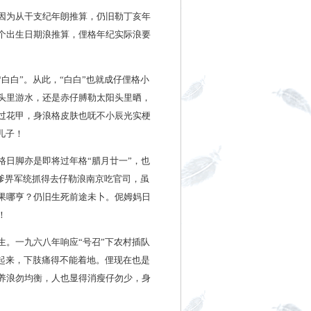
因为从干支纪年朗推算，仍旧勒丁亥年
个出生日期浪推算，俚格年纪实际浪要
白白”。从此，“白白”也就成仔俚格小
头里游水，还是赤仔膊勒太阳头里晒，
过花甲，身浪格皮肤也呒不小辰光实梗
儿子！
日脚亦是即将过年格“腊月廿一”，也
爹爹畀军统抓得去仔勒浪南京吃官司，虽
果哪亨？仍旧生死前途未卜。伲姆妈日
！
。一九六八年响应“号召”下农村插队
起来，下肢痛得不能着地。俚现在也是
养浪勿均衡，人也显得消瘦仔勿少，身