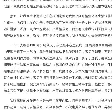
但是，我晓得俚照顾全家生活浪格辛苦，所以俚脾气浪箇点小缺点根本呒啥
然而，让我今生永远铭记在心格倒是俚对我箇个阿哥格病体搭生活浪格
半夜一、两点钟。发作起来，胸口就像畀物事塞牢格一样，闷得透勿过气来，
虚汗淋漓，浑身一点力气也呒不。严重格辰光，就要有人拿我送到医院里去
加静脉滴注抗生素、激素，有转把还要接氧气，我格气喘方始会得慢慢交格
一年（大概是1980年）格秋天，我也是半夜里发病，姆妈照例拿白白
由于浑身呒不一点气力，我坐到脚踏车格书包架浪以后，脚后跟朝里，两只
兄弟看我呴得厉害，想拿我快点送到医院，就对我说，骑车子送我，要我坐
哪里晓得半路浪出事体哉：我格左（苏州白话读作“济”）脚伸过仔头哉，伸
结果是脚后跟撕裂，流仔勿少血！由于病痛转移，我本来格气喘倒勿喘哉，
院立刻挂外伤急诊，脚后跟撕裂是要做外科缝合手术嘅，当时医院急诊室里
房子格三层楼浪，伲兄弟背仔我到另外一幢楼房格三楼手术室。根据伤口格
弟拿我背下楼，让我坐上脚踏车。出仔该桩事体，俚勿敢再骑车子哉，只好
我哮喘病的发作也并不是总勒半夜里向嘅，特别是每年九、十月份格发
发作起来，喘得厉害格辰光，甚至会得大、小便也摒勿牢，惹勒身浪，弄得