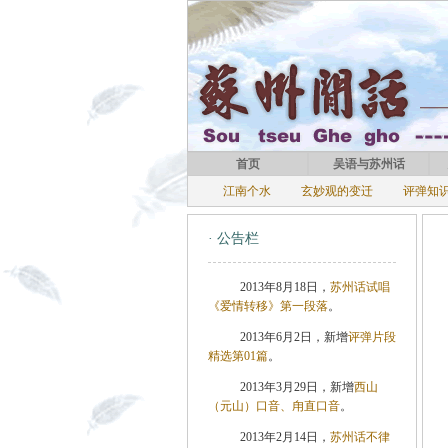
首页
吴语与苏州话
江南个水
玄妙观的变迁
评弹知
· 公告栏
2013年8月18日，
苏州话试唱
《爱情转移》第一段落
。
2013年6月2日，新增
评弹片段
精选第01篇
。
2013年3月29日，新增
西山
（元山）口音、甪直口音
。
2013年2月14日，
苏州话不律