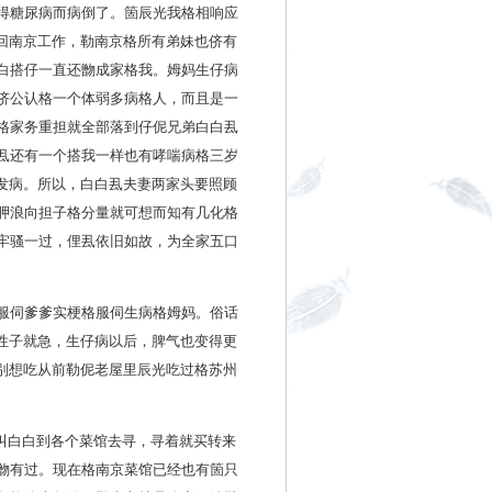
得糖尿病而病倒了。箇辰光我格相响应
回南京工作，勒南京格所有弟妹也侪有
白搭仔一直还朆成家格我。姆妈生仔病
侪公认格一个体弱多病格人，而且是一
格家务重担就全部落到仔伲兄弟白白厾
厾还有一个搭我一样也有哮喘病格三岁
发病。所以，白白厾夫妻两家头要照顾
胛浪向担子格分量就可想而知有几化格
牢骚一过，俚厾依旧如故，为全家五口
服伺爹爹实梗格服伺生病格姆妈。俗话
性子就急，生仔病以后，脾气也变得更
别想吃从前勒伲老屋里辰光吃过格苏州
，叫白白到各个菜馆去寻，寻着就买转来
朆有过。现在格南京菜馆已经也有箇只