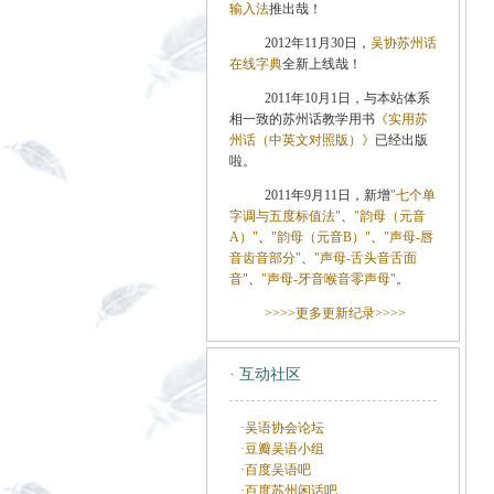
输入法
推出哉！
2012年11月30日，
吴协苏州话
在线字典
全新上线哉！
2011年10月1日，与本站体系
相一致的苏州话教学用书
《实用苏
州话（中英文对照版）》
已经出版
啦。
2011年9月11日，新增
"七个单
字调与五度标值法"
、
"韵母（元音
A）"
、
"韵母（元音B）"
、
"声母-唇
音齿音部分"
、
"声母-舌头音舌面
音"
、
"声母-牙音喉音零声母"
。
>>>>更多更新纪录>>>>
· 互动社区
·吴语协会论坛
·豆瓣吴语小组
·百度吴语吧
·百度苏州闲话吧