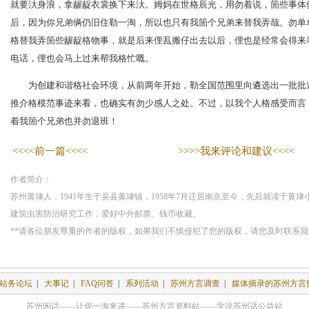
就要汏身浪，拿龌龊衣裳换下来汏。姆妈在世格辰光，用勿着说，箇些事体
后，因为你兄弟俩仍旧住勒一淘，所以也只有我箇个兄弟来替我弄哉。勿单
格替我弄箇些龌龊格物事，就是后来俚厾搬仔出去以后，俚也是经常会得来
电话，俚也会马上过来帮我格忙嘅。
为创建和谐格社会环境，从前两年开始，勒全国范围里向遴选出一批批
推介格模范事迹来看，也确实有勿少感人之处。不过，以我个人格感受而言
着我箇个兄弟也并勿退班！
<<<<前一篇<<<<
>>>>我来评论和建议<<<<
作者简介：
苏州黄埭人，1941年生于吴县黄埭镇，1958年7月迁居南京至今，先后就读于黄
建筑虫害防治研究工作，爱好中外邮票、钱币收藏。
**请各位朋友尊重的作者的版权，如果我们不慎侵犯了您的版权，请您及时联系
站务论坛
|
大事记
|
FAQ问答
|
系列活动
|
苏州方言调查
|
媒体摘录的苏州方言
苏州闲话——让伲一淘来讲——苏州方言资料站——学说苏州话公益站