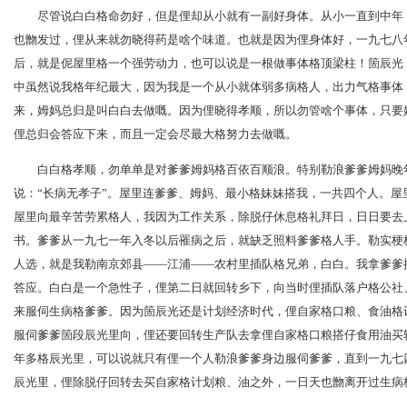
尽管说白白格命勿好，但是俚却从小就有一副好身体。从小一直到中年
也朆发过，俚从来就勿晓得药是啥个味道。也就是因为俚身体好，一九七八
后，就是伲屋里格一个强劳动力，也可以说是一根做事体格顶梁柱！箇辰光
中虽然说我格年纪最大，因为我是一个从小就体弱多病格人，出力气格事体
来，姆妈总归是叫白白去做嘅。因为俚晓得孝顺，所以勿管啥个事体，只要
俚总归会答应下来，而且一定会尽最大格努力去做嘅。
白白格孝顺，勿单单是对爹爹姆妈格百依百顺浪。特别勒浪爹爹姆妈晚
说：“长病无孝子”。屋里连爹爹、姆妈、最小格妹妹搭我，一共四个人。屋
屋里向最辛苦劳累格人，我因为工作关系，除脱仔休息格礼拜日，日日要去
书。爹爹从一九七一年入冬以后罹病之后，就缺乏照料爹爹格人手。勒实梗
人选，就是我勒南京郊县——江浦——农村里插队格兄弟，白白。我拿爹爹
答应。白白是一个急性子，俚第二日就回转乡下，向当时俚插队落户格公社
来服伺生病格爹爹。因为箇辰光还是计划经济时代，俚自家格口粮、食油格
服伺爹爹箇段辰光里向，俚还要回转生产队去拿俚自家格口粮搭仔食用油买
年多格辰光里，可以说就只有俚一个人勒浪爹爹身边服伺爹爹，直到一九七
辰光里，俚除脱仔回转去买自家格计划粮、油之外，一日天也朆离开过生病