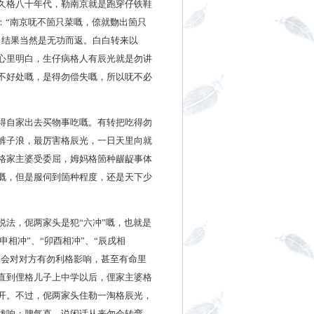
久格八十年代，勒南京就是跑穿仔铁鞋
：“南京呒不箇只菜嘅，倷就覅出箇只
。结果当然是无功而返。白白转来以
心里明白，生仔病格人有辰光就是勿讲
不好处嘅，是得勿偿失嘅，所以呒不必
得自家出去买物事吃嘅。有转把吃得勿
裤子浪，最厉害格辰光，一日天里向就
格家主婆受委屈，姆妈格箇种龌龊事体
嘅，但是服伺到箇种程度，还是天下少
法，伲两家头是犯“六冲”嘅，也就是
申相冲”、“卯酉相冲”、“辰戌相
间会对对方有勿利格影响，甚至有命里
直到俚格儿子上中学以后，俚家主婆格
开。不过，伲两家头住勒一淘格辰光，
咙响；脾气直，说闲话从来勿会转弯。