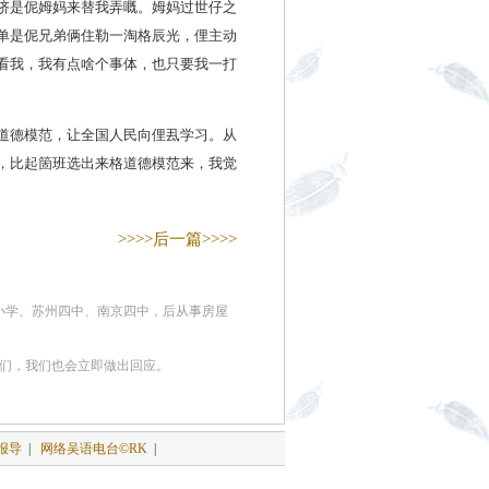
侪是伲姆妈来替我弄嘅。姆妈过世仔之
单是伲兄弟俩住勒一淘格辰光，俚主动
看我，我有点啥个事体，也只要我一打
道德模范，让全国人民向俚厾学习。从
，比起箇班选出来格道德模范来，我觉
>>>>后一篇>>>>
埭小学、苏州四中、南京四中，后从事房屋
我们，我们也会立即做出回应。
报导
|
网络吴语电台©RK
|