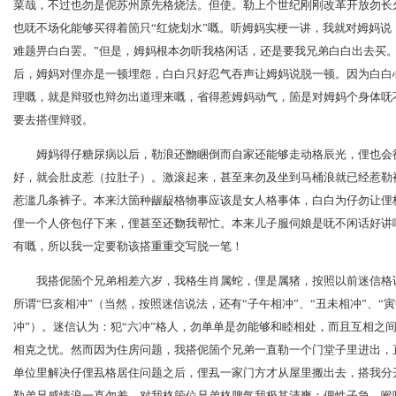
菜哉，不过也勿是伲苏州原先格烧法。但使。勒上个世纪刚刚改革开放勿长
也呒不场化能够买得着箇只“红烧划水”嘅。听姆妈实梗一讲，我就对姆妈说
难题畀白白罢。”但是，姆妈根本勿听我格闲话，还是要我兄弟白白出去买
后，姆妈对俚亦是一顿埋怨，白白只好忍气吞声让姆妈说脱一顿。因为白白
理嘅，就是辩驳也辩勿出道理来嘅，省得惹姆妈动气，箇是对姆妈个身体呒
要去搭俚辩驳。
姆妈得仔糖尿病以后，勒浪还朆睏倒而自家还能够走动格辰光，俚也会
好，就会肚皮惹（拉肚子）。激滚起来，甚至来勿及坐到马桶浪就已经惹勒
惹滥几条裤子。本来汏箇种龌龊格物事应该是女人格事体，白白为仔勿让俚
俚一个人侪包仔下来，俚甚至还覅我帮忙。本来儿子服伺娘是呒不闲话好讲
有嘅，所以我一定要勒该搭重重交写脱一笔！
我搭伲箇个兄弟相差六岁，我格生肖属蛇，俚是属猪，按照以前迷信格说
所谓“巳亥相冲”（当然，按照迷信说法，还有“子午相冲”、“丑未相冲”、“寅
冲”）。迷信认为：犯“六冲”格人，勿单单是勿能够和睦相处，而且互相之
相克之忧。然而因为住房问题，我搭伲箇个兄弟一直勒一个门堂子里进出，
单位里解决仔俚厾格居住问题之后，俚厾一家门方才从屋里搬出去，搭我分
勒弟兄感情浪一直勿差。对我格箇位兄弟格脾气我极其清爽：俚性子急，喉