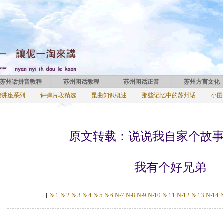
苏州话拼音教程
苏州闲话教程
苏州闲话正音
苏州方言文化
识讲座系列
评弹片段精选
昆曲知识概述
那些记忆中的苏州话
小囝
原文转载：说说我自家个故
我有个好兄弟
[
№1
№2
№3
№4
№5
№6
№7
№8
№9
№10
№11
№12
№13
№14