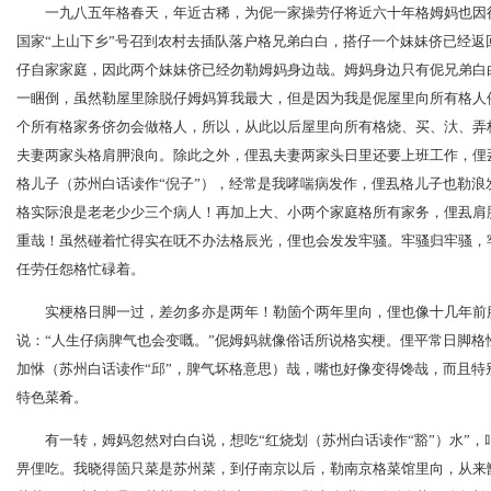
一九八五年格春天，年近古稀，为伲一家操劳仔将近六十年格姆妈也因
国家“上山下乡”号召到农村去插队落户格兄弟白白，搭仔一个妹妹侪已经返
仔自家家庭，因此两个妹妹侪已经勿勒姆妈身边哉。姆妈身边只有伲兄弟白
一睏倒，虽然勒屋里除脱仔姆妈算我最大，但是因为我是伲屋里向所有格人
个所有格家务侪勿会做格人，所以，从此以后屋里向所有格烧、买、汏、弄
夫妻两家头格肩胛浪向。除此之外，俚厾夫妻两家头日里还要上班工作，俚
格儿子（苏州白话读作“倪子”），经常是我哮喘病发作，俚厾格儿子也勒浪
格实际浪是老老少少三个病人！再加上大、小两个家庭格所有家务，俚厾肩
重哉！虽然碰着忙得实在呒不办法格辰光，俚也会发发牢骚。牢骚归牢骚，
任劳任怨格忙碌着。
实梗格日脚一过，差勿多亦是两年！勒箇个两年里向，俚也像十几年前
说：“人生仔病脾气也会变嘅。”伲姆妈就像俗话所说格实梗。俚平常日脚格
加恘（苏州白话读作“邱”，脾气坏格意思）哉，嘴也好像变得馋哉，而且特
特色菜肴。
有一转，姆妈忽然对白白说，想吃“红烧划（苏州白话读作“豁”）水”
畀俚吃。我晓得箇只菜是苏州菜，到仔南京以后，勒南京格菜馆里向，从来