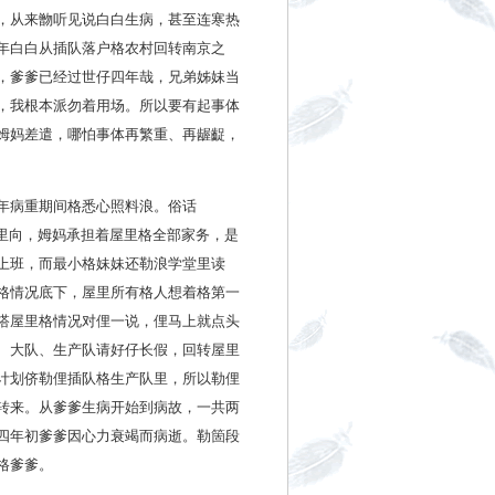
，从来朆听见说白白生病，甚至连寒热
年白白从插队落户格农村回转南京之
，爹爹已经过世仔四年哉，兄弟姊妹当
，我根本派勿着用场。所以要有起事体
姆妈差遣，哪怕事体再繁重、再龌齪，
年病重期间格悉心照料浪。俗话
里向，姆妈承担着屋里格全部家务，是
上班，而最小格妹妹还勒浪学堂里读
格情况底下，屋里所有格人想着格第一
搭屋里格情况对俚一说，俚马上就点头
、大队、生产队请好仔长假，回转屋里
计划侪勒俚插队格生产队里，所以勒俚
转来。从爹爹生病开始到病故，一共两
四年初爹爹因心力衰竭而病逝。勒箇段
格爹爹。