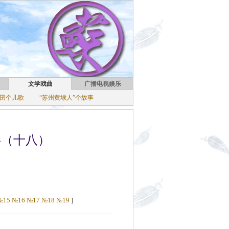
文学戏曲
广播电视娱乐
囝个儿歌
“苏州黄埭人”个故事
事（十八）
№15
№16
№17
№18
№19
]