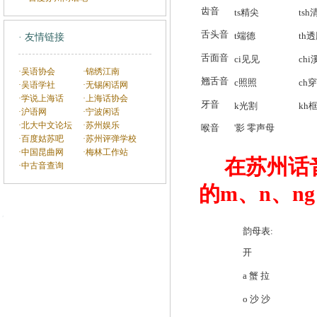
齿音
ts精尖
ts
舌头音
t端德
th
· 友情链接
舌面音
ci见见
ch
·吴语协会
·锦绣江南
翘舌音
c照照
ch
·吴语学社
·无锡闲话网
·学说上海话
·上海话协会
牙音
k光割
kh
·沪语网
·宁波闲话
·北大中文论坛
·苏州娱乐
喉音
'影 零声母
·百度姑苏吧
·苏州评弹学校
·中国昆曲网
·梅林工作站
在苏州话
·中古音查询
的m、n、ng
韵母表:
开
a 蟹 拉
o 沙 沙