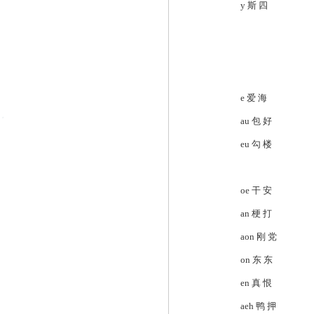
y 斯 四
e 爱 海
au 包 好
eu 勾 楼
oe 干 安
an 梗 打
aon 刚 党
on 东 东
en 真 恨
aeh 鸭 押