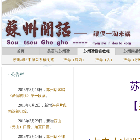
首页
吴语与苏州话
苏州话拼音教程
苏州闲话
苏州城区中派音系概浏览
声母（唇齿）
声母（舌）
声母（牙
· 公告栏
苏
2013年8月18日，
苏州话试唱
《爱情转移》第一段落
。
【
2013年6月2日，新增
评弹片段
精选第01篇
。
2013年3月29日，新增
西山
（元山）口音、甪直口音
。
2013年2月14日，
苏州话不律