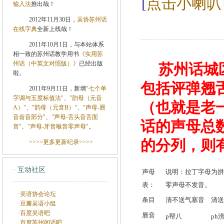
[
点击小喇叭可
输入法
推出哉！
2012年11月30日，
吴协苏州话
在线字典
全新上线哉！
2011年10月1日，与本站体系
相一致的苏州话教学用书
《实用苏
州话（中英文对照版）》
已经出版
苏州话城
啦。
包括评弹翘
2011年9月11日，新增
"七个单
字调与五度标值法"
、
"韵母（元音
（也就是老
A）"
、
"韵母（元音B）"
、
"声母-唇
音齿音部分"
、
"声母-舌头音舌面
话的声母总数
音"
、
"声母-牙音喉音零声母"
。
的分列，则有
>>>>更多更新纪录>>>>
· 互动社区
声母
说明：拉丁字母为拼
表：
零声母不发音。
·吴语协会论坛
条目
清不送气塞音
清送
·豆瓣吴语小组
·百度吴语吧
唇音
p帮八
ph
·百度苏州闲话吧