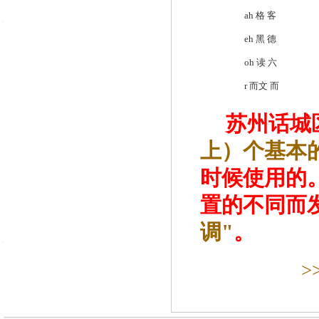
ah 格 客
eh 黑 德
oh 读 六
r 而文 而
苏州话城
上）个基本
时候使用的
置的不同而
调"
。
>